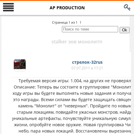
AP PRODUCTION
Страница
1
из
1
1
stalker зов монолитп
стрелок-32rus
07.07.2011 в 17:21
Требуемая версия игры: 1.004, на других не проверялс
Описание: Теперь вы состоите в группировке "Монолит",
ходу игры вы будете выполнять новые задания и получат
это награды. Всеми силами вы будете защищать священ
камень "Монолит" от "неверных". Пройдите по новым 
старым локациям, повидайте ужасных монстров, найди
уникальные артефакты, почувствуйте уникальную симул
жизни, опробуйте новое оружие. Новая группировка Чис
небо, пара новых локаций. Восстановлены вырезанны