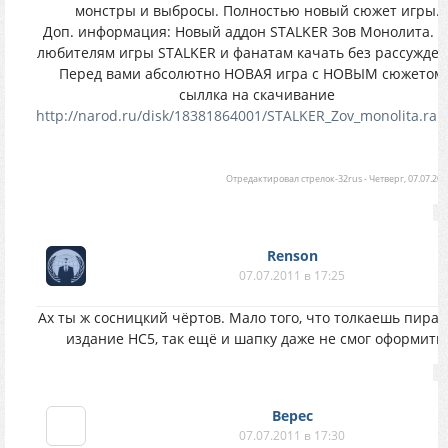
монстры и выбросы. Полностью новый сюжет игры.
Доп. информация: Новый аддон STALKER Зов Монолита. 
любителям игры STALKER и фанатам качать без рассуждени
Перед вами абсолютно НОВАЯ игра с НОВЫМ сюжетом!!
сыллка на скачивание
http://narod.ru/disk/18381864001/STALKER_Zov_monolita.rar
Отредактировал
стрелок-32rus
-
Четверг, 07.07.201
Renson
07.07.2011 в 17:25
Ах ты ж сосницкий чёртов. Мало того, что толкаешь пират
издание НС5, так ещё и шапку даже не смог оформить!
Верес
07.07.2011 в 17:30