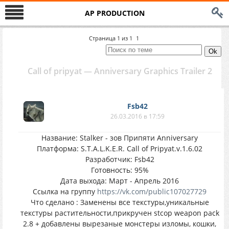
AP PRODUCTION
Страница
1
из
1
1
Сall of pripyat — Anniversary Graphics Trailer 2
Fsb42
26.03.2016 в 17:59
Название: Stalker - зов Припяти Anniversary
Платформа: S.T.A.L.K.E.R. Call of Pripyat.v.1.6.02
Разработчик: Fsb42
Готовность: 95%
Дата выхода: Март - Апрель 2016
Ссылка на группу
https://vk.com/public107027729
Что сделано : Заменены все текстуры,уникальные
текстуры растительности,прикручен stcop weapon pack
2.8 + добавлены вырезаные монстеры изломы, кошки,