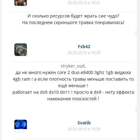
26.03.2016 в 18:21
И сколько ресурсов будет жрать сие чудо?
На последнем скриншоте травка понравилась!
Fsb42
26.03.2016 в 18:30
stryker_sqd
,
да не много нужен core 2 duo e8400 3ghz 1gb видюха
4gb ram ! а если плотность травы меньше поставить то
ещё меньше !
работает на dx9 dx10 dx11 ! просто в dx9 - нету эффекта
намокания плоскостей !
Svatik
26.03.2016 в 18:35