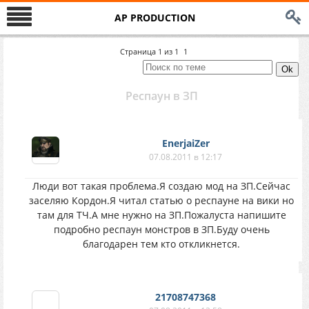
AP PRODUCTION
Страница
1
из
1
1
Респаун в ЗП
EnerjaiZer
07.08.2011 в 12:17
Люди вот такая проблема.Я создаю мод на ЗП.Сейчас
заселяю Кордон.Я читал статью о респауне на вики но
там для ТЧ.А мне нужно на ЗП.Пожалуста напишите
подробно респаун монстров в ЗП.Буду очень
благодарен тем кто откликнется.
21708747368