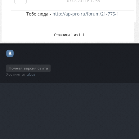
07.08.2011 в 12:58
Тебе сюда -
http://ap-pro.ru/forum/21-775-1
Страница
1
из
1
1
Полная версия сайта
Хостинг от
uCoz