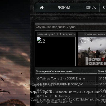
ФОРУМ
ПОИСК
С
Случайная подборка модов
Зимний путь 1.2: Альтернатива
Время перемен 
2.2
3.6
Последние обновленные темы
Прямо
Тайные Тропы 2 на OGSR Engine
ST
И.Г.Р.А. "ПОИГАРЕМ В ГОРОДА"
S.
Страница
1
из
1
1
Считаем
Ит
Форум
»
Архив
»
Устаревшие темы
»
Серия книг по
S.T.A.L.K.E.R. Anomaly
«О
Серия книг по вселенной "ТЕХНОТЬМА" (А. Левицки
⚒ Справочник вылетов
Фа