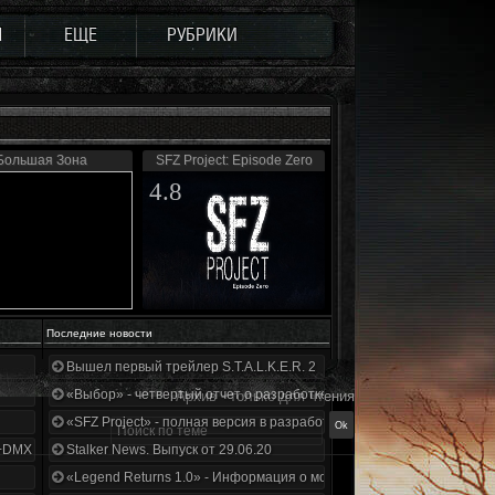
Ы
ЕЩЕ
РУБРИКИ
Большая Зона
SFZ Project: Episode Zero
4.8
Последние новости
Вышел первый трейлер S.T.A.L.K.E.R. 2
«Выбор» - четвертый отчет о разработке!
Архив - только для чтения
«SFZ Project» - полная версия в разработке!
+DMX 1.3.5.ООП.МА.К.
Stalker News. Выпуск от 29.06.20
«Legend Returns 1.0» - Информация о моде за июнь 2020