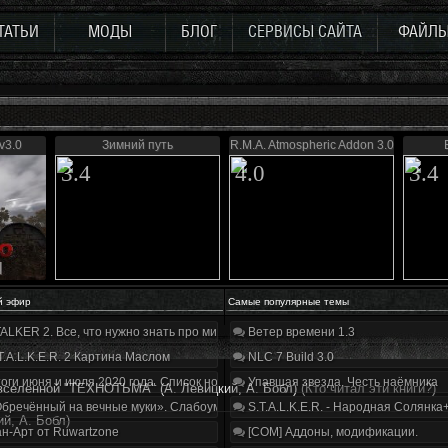
ТАТЬИ
МОДЫ
БЛОГ
СЕРВИСЫ САЙТА
ФАЙЛ
v3.0
Зимний путь
R.M.A. Atmospheric Addon 3.0
3.4
4.0
3.4
й эфир
Самые популярные темы
ALKER 2. Все, что нужно знать про мир, геймплей и сюжет | Разбор трейлера
Ветер времени 1.3
T.A.L.K.E.R. 2 Картина Маслом
NLC 7 Build 3.0
оги июня и июля 2020 года. Список нововведений
Упавшая звезда. Честь наёмника
 вселенной "ТЕХНОТЬМА" (А. Левицкий, А. Бобл)
(Кто читал эти книги?)
бречённый на вечные муки». Слабоумие и отвага
S.T.A.L.K.E.R. - Народная Солянка
й, А. Бобл)
н-Арт от Ruwartzone
[COM] Аддоны, модификации.