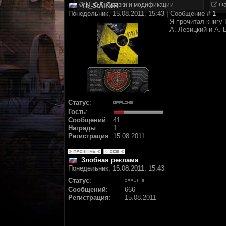
NLC 7. Правки и модификации
Фа
Ya_StAlKeR
Понедельник, 15.08.2011, 15:43 | Сообщение #
1
Я прочитал книгу
А. Левицкий и А. 
Статус
:
Гость
:
Сообщений
:
41
Награды
:
1
Регистрация
:
15.08.2011
Злобная реклама
Понедельник, 15.08.2011, 15:43
Статус
:
Сообщений
:
666
Регистрация
:
15.08.2011