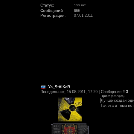
Статус
:
Сообщений
:
666
Регистрация
:
07.01.2011
Ya_StAlKeR
Понедельник, 15.08.2011, 17:29 | Сообщение #
3
Quote
(
KosAlpha
)
Лучше создай одну
Так эта и тема по