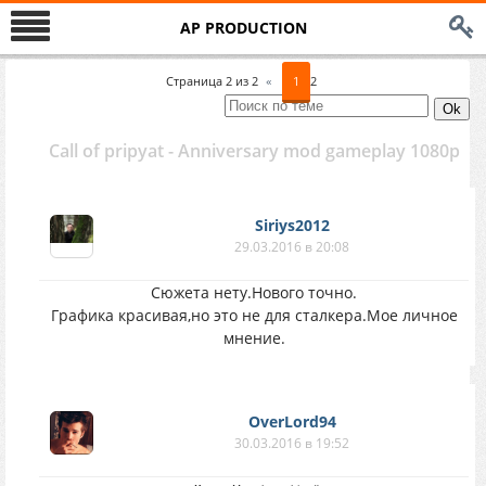
AP PRODUCTION
Страница
2
из
2
«
1
2
Call of pripyat - Anniversary mod gameplay 1080p
Siriys2012
29.03.2016 в 20:08
Сюжета нету.Нового точно.
Графика красивая,но это не для сталкера.Мое личное
мнение.
OverLord94
30.03.2016 в 19:52