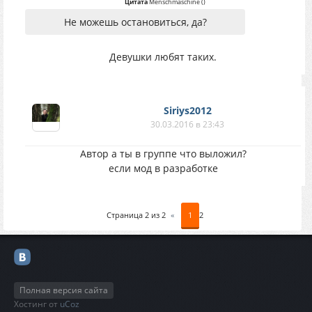
Цитата
Menschmaschine
(
)
Не можешь остановиться, да?
Девушки любят таких.
Siriys2012
30.03.2016 в 23:43
Автор а ты в группе что выложил?
если мод в разработке
Страница
2
из
2
«
1
2
Полная версия сайта
Хостинг от
uCoz