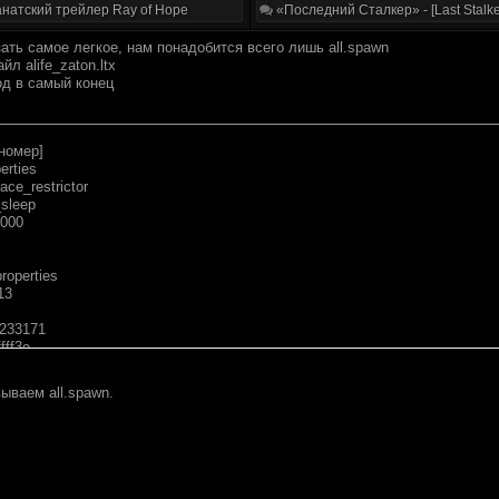
натский трейлер Ray of Hope
«Последний Сталкер» - [Last Stalke
ать самое легкое, нам понадобится всего лишь all.spawn
л alife_zaton.ltx
од в самый конец
номер]
erties
ce_restrictor
sleep
,000
properties
13
1233171
fff3e
<END
вываем all.spawn.
sr_sleep_id
ep.ltx