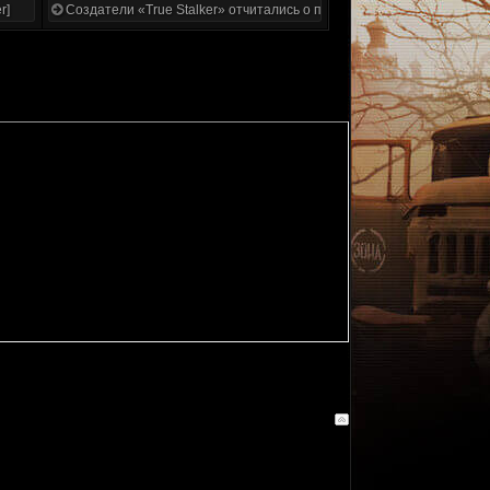
r]
Создатели «True Stalker» отчитались о проделанной работе