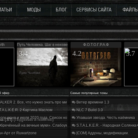
ТАТЬИ
МОДЫ
БЛОГ
СЕРВИСЫ САЙТА
ФАЙЛ
rth
Путь Человека. Шаг в неизвестность. Дежавю
Ф.О.Т.О.Г.Р.А.Ф
3.4
4.2
3.7
й эфир
Самые популярные темы
ALKER 2. Все, что нужно знать про мир, геймплей и сюжет | Разбор трейлера
Ветер времени 1.3
T.A.L.K.E.R. 2 Картина Маслом
NLC 7 Build 3.0
оги июня и июля 2020 года. Список нововведений
Упавшая звезда. Честь наёмника
на (ЗП)
(Подробно и понятно)
бречённый на вечные муки». Слабоумие и отвага
S.T.A.L.K.E.R. - Народная Солянка
н-Арт от Ruwartzone
[COM] Аддоны, модификации.