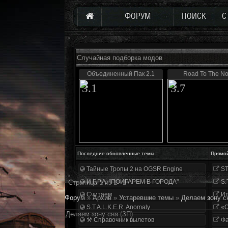
ФОРУМ
ПОИСК
С
Случайная подборка модов
Объединенный Пак 2.1
Road To The No
3.1
3.7
Последние обновленные темы
Прямо
Тайные Тропы 2 на OGSR Engine
ST
И.Г.Р.А. "ПОИГАРЕМ В ГОРОДА"
S.
Страница
1
из
1
1
Считаем
Ит
Форум
»
Архив
»
Устаревшие темы
»
Делаем зону с
S.T.A.L.K.E.R. Anomaly
«О
Делаем зону сна (ЗП)
⚒ Справочник вылетов
Фа