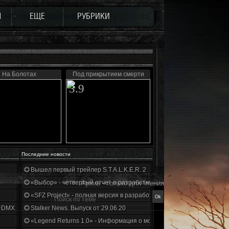
Ы
ЕЩЕ
РУБРИКИ
На Болотах
Под прикрытием смерти
3.9
Последние новости
Вышел первый трейлер S.T.A.L.K.E.R. 2
«Выбор» - четвертый отчет о разработке!
Архив - только для чтения
«SFZ Project» - полная версия в разработке!
+DMX 1.3.5.ООП.МА.К.
Stalker News. Выпуск от 29.06.20
«Legend Returns 1.0» - Информация о моде за июнь 2020