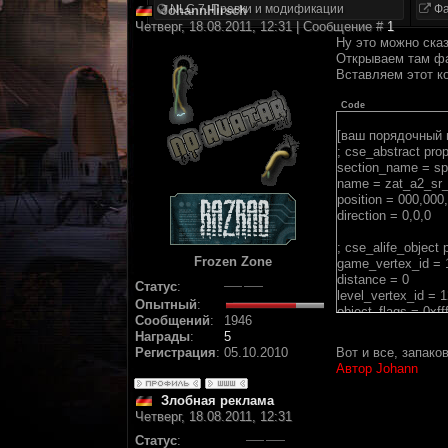
NLC 7. Правки и модификации
Фа
JohannHirsch
Четверг, 18.08.2011, 12:31 | Сообщение #
1
Ну это можно сказ
Открываем там фай
Вставляем этот к
Code
[ваш порядочный 
; cse_abstract prop
section_name = spa
name = zat_a2_sr_
position = 000,000
direction = 0,0,0
; cse_alife_object 
Frozen Zone
game_vertex_id = 
distance = 0
Статус
:
level_vertex_id = 
Опытный
:
object_flags = 0xfff
Сообщений
:
1946
custom_data = <
Награды
:
5
[story_object]
Регистрация
:
05.10.2010
Вот и все, запако
story_id = zat_a2_
Автор Johann
[logic]
Злобная реклама
cfg = scripts\sr_sle
Четверг, 18.08.2011, 12:31
END
Статус
: