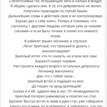
Слезоточивый газ, оглушающие зиги и пальба в воздух.
В общем, сдались они. А те, кто добровольно не желал,
получили прикладом по глупой башке.
Дальнейшие слова и действия свои я не контролировал.
Бархан дал о себе знать. Теперь я понимаю, что
случилось с другими людьми, которые шли за «алыми
слезами» а если быть точнее я понял это немного
позже.
В кабинет вошел легионер и спросил:
-Легат Хриплый, что прикажете делать с
монолитовцеми?
Хриплый хотел что-то сказать, но я (или все-таки
Бархан?) сказал первым.
-Расстрелять каждого второго остальных допросить!
Легионер выполнять!
-Док что с тобой такое….
Хриплый встал и подошел ко мне.
-Да пошел ты урод хрипящий!
Сказал я и еб…ударил ему в нос. От неожиданности
Хриплый потерял равновесие и полетел на стол.
Брезинг быстро встал и, взяв в руки стул, уже собирался
кинуть его в меня, но я (извините, я забываюсь, что это