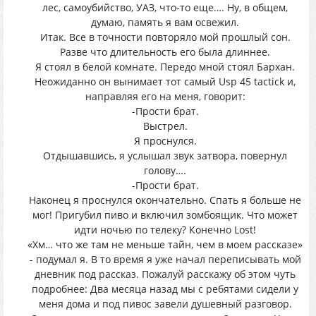
лес, самоубийство, УАЗ, что-то еще…. Ну, в общем,
думаю, память я вам освежил.
Итак. Все в точности повторяло мой прошлый сон.
Разве что длительность его была длиннее.
Я стоял в белой комнате. Передо мной стоял Бархан.
Неожиданно он вынимает тот самый Usp 45 tactick и,
направляя его на меня, говорит:
-Прости брат.
Выстрел.
Я проснулся.
Отдышавшись, я услышал звук затвора, повернул
голову….
-Прости брат.
Наконец я проснулся окончательно. Спать я больше не
мог! Пригубил пиво и включил зомбоящик. Что может
идти ночью по телеку? Конечно Lost!
«Хм… что же там не меньше тайн, чем в моем рассказе»
- подумал я. В то время я уже начал переписывать мой
дневник под рассказ. Пожалуй расскажу об этом чуть
подробнее: Два месяца назад мы с ребятами сидели у
меня дома и под пивос завели душевный разговор.