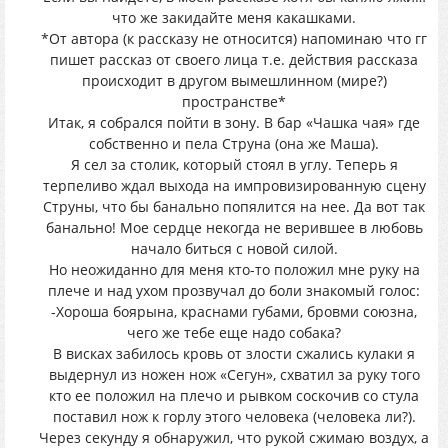
что же закидайте меня какашками.
*От автора (к рассказу не относится) напоминаю что гг
пишет рассказ от своего лица т.е. действия рассказа
происходит в другом вымешлинном (мире?)
пространстве*
Итак, я собрался пойти в зону. В бар «Чашка чая» где
собственно и пела Струна (она же Маша).
Я сел за столик, который стоял в углу. Теперь я
терпеливо ждал выхода на импровизированную сцену
Струны, что бы банально попялится на нее. Да вот так
банально! Мое сердце некогда не верившее в любовь
начало биться с новой силой.
Но неожиданно для меня кто-то положил мне руку на
плече и над ухом прозвучал до боли знакомый голос:
-Хороша боярына, краснами губами, бровми союзна,
чего же тебе еще надо собака?
В висках забилось кровь от злости сжались кулаки я
выдернул из ножен нож «Сегун», схватил за руку того
кто ее положил на плечо и рывком соскочив со стула
поставил нож к горлу этого человека (человека ли?).
Через секунду я обнаружил, что рукой сжимаю воздух, а