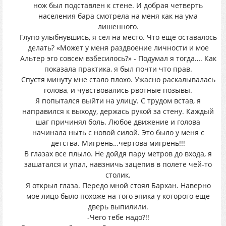
нож был подставлен к стене. И добрая четверть
населения бара смотрела на меня как на ума
лишенного.
Глупо улыбнувшись, я сел на место. Что еще оставалось
делать? «Может у меня раздвоение личности и мое
Альтер эго совсем взбесилось?» - Подумал я тогда…. Как
показала практика, я был почти что прав.
Спустя минуту мне стало плохо. Ужасно раскалывалась
голова, и чувствовались рвотные позывы.
Я попытался выйти на улицу. С трудом встав, я
направился к выходу, держась рукой за стену. Каждый
шаг причинял боль. Любое движение и голова
начинала ныть с новой силой. Это было у меня с
детства. Мигрень…чертова мигрень!!!
В глазах все плыло. Не дойдя пару метров до входа, я
зашатался и упал, навзничь зацепив в полете чей-то
столик.
Я открыл глаза. Передо мной стоял Бархан. Наверно
мое лицо было похоже на того эпика у которого еще
дверь выпилили.
-Чего тебе надо?!!