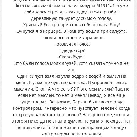
был не совсем я) выхватил из кобуры M1911a1 и уже
собирался стрелять, как вдруг кто-то разбил
деревянную табуретку об мою голову.
Хриплый быстро пришел в себя и слава богу!
Очнулся я в карцере. В комнату вошли три силуэта.
Телом я все еще не управлял.
Прозвучал голос.
-Где доктор?
-Скоро будет.
Это были голоса моих друзей, хотя сказать точно я не
мог.
Один силуэт взял из угла ведро с водой и вылил на
меня. Я даже не чувствовал тела. Я управлял только
мыслями. Стоп! А что есть Я? Я это мои мысли? Так, но
если нет мыслей, то нет и меня? Вывод: Я все еще
существовал. Возможно, Бархан был своего рода
контролером. Интересно, что чувствует человек, когда
его разум захватает контролер? Наверно тоже, что и я.
Этого я никогда не знал и думаю, не узнаю некогда. Нет,
не подумайте, что я в жизни некогда лицом к лицу с
контролером не встречался.