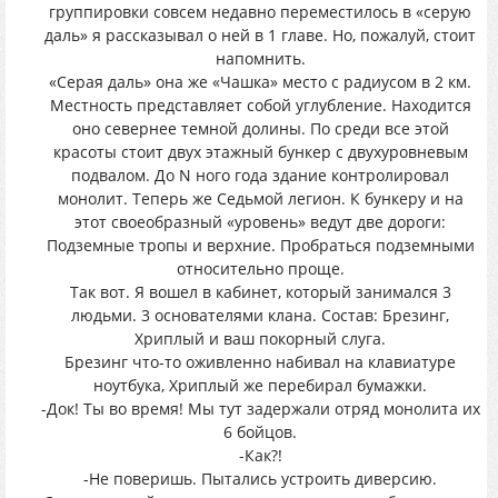
группировки совсем недавно переместилось в «серую
даль» я рассказывал о ней в 1 главе. Но, пожалуй, стоит
напомнить.
«Серая даль» она же «Чашка» место с радиусом в 2 км.
Местность представляет собой углубление. Находится
оно севернее темной долины. По среди все этой
красоты стоит двух этажный бункер с двухуровневым
подвалом. До N ного года здание контролировал
монолит. Теперь же Седьмой легион. К бункеру и на
этот своеобразный «уровень» ведут две дороги:
Подземные тропы и верхние. Пробраться подземными
относительно проще.
Так вот. Я вошел в кабинет, который занимался 3
людьми. 3 основателями клана. Состав: Брезинг,
Хриплый и ваш покорный слуга.
Брезинг что-то оживленно набивал на клавиатуре
ноутбука, Хриплый же перебирал бумажки.
-Док! Ты во время! Мы тут задержали отряд монолита их
6 бойцов.
-Как?!
-Не поверишь. Пытались устроить диверсию.