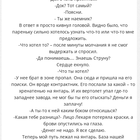
-Док? Тот самый?
-Поясни.
- Ты же наемник?
В ответ я просто кивнул головой. Видно было, что
пареньку сильно хотелось узнать что-то или что-то мне
предложить.
-Что хотел то? – после минуты молчания я не смог
выдержать и спросил.
-Да понимаешь…. Знаешь Струну?
Сердце екнуло.
-Что ты хотел?
-У нее брат в зоне пропал. Она сюда и пришла на его
поиски. Он вроде контрактник. Его послали за какой – то
хренатенью на янтарь. И их вертолет упал где-то
западнее завода, не мог бы ты его отыскать? Деньги я
заплачу!
-А ты-то к ней каким боком относишься?
-Какая тебе разница?- Лицо Лекаря потеряла краски, а
брови опустились на глаза.
-Денег не надо. Я все сделаю.
Теперь мой путь лежал на янтарь. База нашей