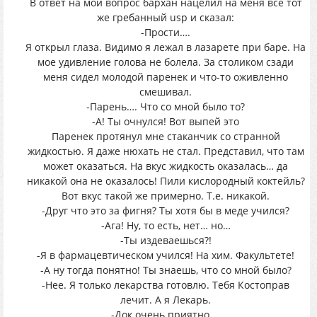
В ответ на мой вопрос бархан нацелил на меня все тот
же гребанный usp и сказал:
-Прости….
Я открыл глаза. Видимо я лежал в лазарете при баре. На
мое удивление голова не болела. За столиком сзади
меня сидел молодой паренек и что-то оживленно
смешивал.
-Парень…. Что со мной было то?
-А! Ты очнулся! Вот выпей это
Паренек протянул мне стаканчик со странной
жидкостью. Я даже нюхать не стал. Представил, что там
может оказаться. На вкус жидкость оказалась… да
никакой она не оказалось! Пили кислородный коктейль?
Вот вкус такой же примерно. Т.е. никакой.
-Друг что это за фигня? Ты хотя бы в меде учился?
-Ага! Ну, то есть, нет… но…
-Ты издеваешься?!
-Я в фармацевтическом учился! На хим. Факультете!
-А ну тогда понятно! Ты знаешь, что со мной было?
-Нее. Я только лекарства готовлю. Тебя Костоправ
лечит. А я Лекарь.
-Док очень приятно….