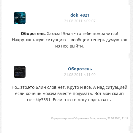
dok_4821
21.08.2011 в 09:07
Оборотень
, Хахаха! Знал что тебе понравится!
Накрутил такую ситуацию... вообщем теперь думую как
из нее выйти.
Оборотень
21.08.2011 в 11:09
Но...это,это.Блин слов нет. Круто и всё. А над ситуацией
если хочешь можем вместе подумать. Вот мой скайп
russkiy3331. Если что то могу подсказать.
Отредактировал
Оборотень
-
Воскресенье, 21.08.2011, 11:12