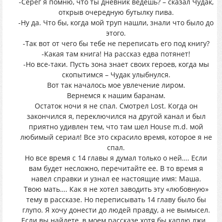
-Серег я помню, что ты дневник ведешь? – сказал Чудак,
открыв очередную бутылку пива.
-Ну да. Что бы, когда мой труп нашли, знали что было до
этого.
-Так вот от чего бы тебе не переписать его под книгу?
-Какая там книга! На рассказ едва потянет!
-Но все-таки. Пусть зона знает своих героев, когда мы
скопытимся – Чудак улыбнулся.
Вот так началось мое увлечение лиром.
Вернемся к нашим баранам.
Остаток ночи я не спал. Смотрел Lost. Когда он
закончился я, переключился на другой канал и был
приятно удивлен тем, что там шел House m.d. мой
любимый сериал! Все это скрасило время, которое я не
спал.
Но все время с 14 главы я думал только о ней…. Если
вам будет несложно, перечитайте ее. В то время я
навел справки и узнал ее настоящие имя: Маша.
Твою мать…. Как я не хотел заводить эту «любовную»
тему в рассказе. Но переписывать 14 главу было бы
глупо. Я хочу донести до людей правду, а не вымысел.
Если вы найдете, в моем рассказе хотя бы каплю лжи…