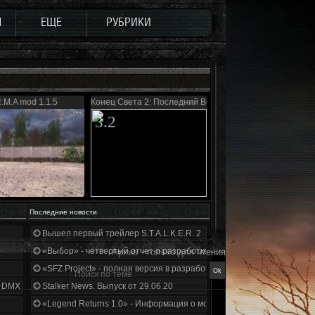
Ы
ЕЩЕ
РУБРИКИ
.M.A mod 1.1.5
Конец Света 2: Последний Восход
3.2
Последние новости
Вышел первый трейлер S.T.A.L.K.E.R. 2
«Выбор» - четвертый отчет о разработке!
Архив - только для чтения
«SFZ Project» - полная версия в разработке!
+DMX 1.3.5.ООП.МА.К.
Stalker News. Выпуск от 29.06.20
«Legend Returns 1.0» - Информация о моде за июнь 2020