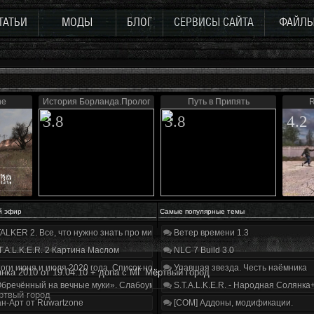
ТАТЬИ
МОДЫ
БЛОГ
СЕРВИСЫ САЙТА
ФАЙЛ
ne
История Борланда.Пролог
Путь в Припять
R
3.8
3.8
4.2
й эфир
Самые популярные темы
ALKER 2. Все, что нужно знать про мир, геймплей и сюжет | Разбор трейлера
Ветер времени 1.3
T.A.L.K.E.R. 2 Картина Маслом
NLC 7 Build 3.0
оги июня и июля 2020 года. Список нововведений
Упавшая звезда. Честь наёмника
нка 2010 от 19.04.10 + допа с МГ Мёртвый город
бречённый на вечные муки». Слабоумие и отвага
S.T.A.L.K.E.R. - Народная Солянка
ртвый город
н-Арт от Ruwartzone
[COM] Аддоны, модификации.