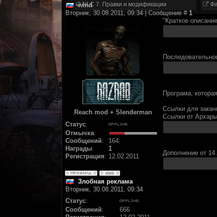
NLC 7. Правки и модификации
Фа
wind
Вторник, 30.08.2011, 09:34 | Сообщение #
1
"Краткое описание
Последовательнос
Програма, котора
Ссылки для закачк
Reach mod + Slenderman
Ссылки от Архары
Статус
:
Отмычка
:
Сообщений
:
164
Награды
:
1
Дополнение от 14.
Регистрация
:
12.02.2011
Злобная реклама
Вторник, 30.08.2011, 09:34
Статус
:
Сообщений
:
666