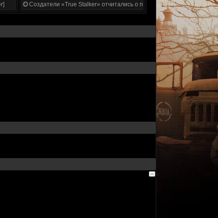
r]
Создатели «True Stalker» отчитались о проделанной работе