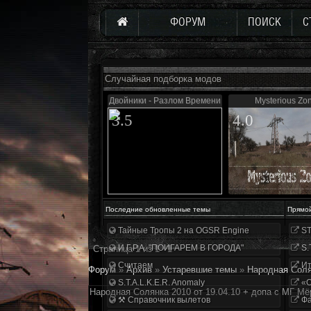
ФОРУМ
ПОИСК
С
Случайная подборка модов
Двойники - Разлом Времени
Mysterious Zo
3.5
4.0
Последние обновленные темы
Прямо
Тайные Тропы 2 на OGSR Engine
ST
И.Г.Р.А. "ПОИГАРЕМ В ГОРОДА"
S.
Страница
1
из
1
1
Считаем
Ит
Форум
»
Архив
»
Устаревшие темы
»
Народная Соля
S.T.A.L.K.E.R. Anomaly
«О
Народная Солянка 2010 от 19.04.10 + допа с МГ Мё
⚒ Справочник вылетов
Фа