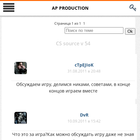
AP PRODUCTION
Страница
1
из
1
1
CS source v 54
cTpEJIoK
31.08.2011 в 20:48
Обсуждаем игру, делимся никами, советами, в конце
концов играем вместе
DvR
10.09.2011 в 15:42
Что это за игра?Как можно обсуждать игру даже не зная