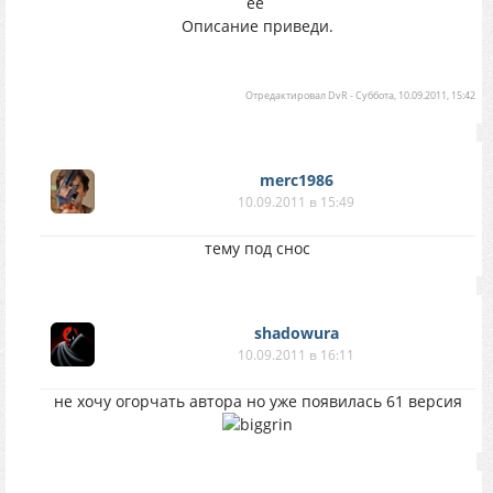
её
Описание приведи.
Отредактировал
DvR
-
Суббота, 10.09.2011, 15:42
merc1986
10.09.2011 в 15:49
тему под снос
shadowura
10.09.2011 в 16:11
не хочу огорчать автора но уже появилась 61 версия