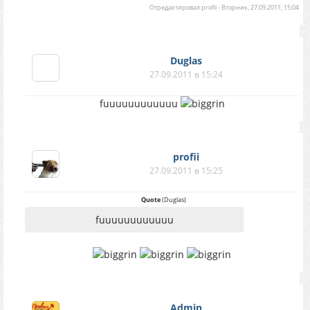
Отредактировал
profii
-
Вторник, 27.09.2011, 15:04
Duglas
27.09.2011 в 15:24
fuuuuuuuuuuuu
profii
27.09.2011 в 15:25
Quote
(
Duglas
)
fuuuuuuuuuuuu
Аdmin