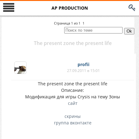
AP PRODUCTION
Страница
1
из
1
1
The present zone the present life
profii
27.09.2011 в 15:01
The present zone the present life
Описание:
Модификация для игры Crysis на тему Зоны
сайт
скрины
группа вконтакте