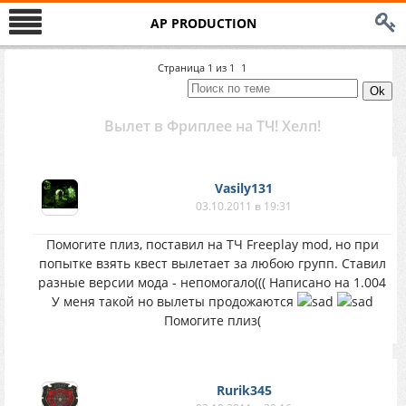
AP PRODUCTION
Страница
1
из
1
1
Вылет в Фриплее на ТЧ! Хелп!
Vasily131
03.10.2011 в 19:31
Помогите плиз, поставил на ТЧ Freeplay mod, но при
попытке взять квест вылетает за любою групп. Ставил
разные версии мода - непомогало((( Написано на 1.004
У меня такой но вылеты продожаются
Помогите плиз(
Rurik345