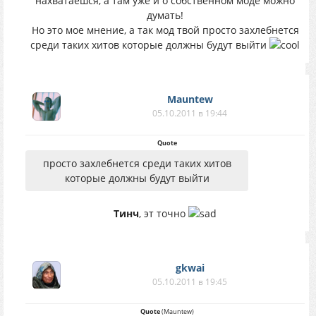
нахватаешся, а там уже и о собственном моде можно
думать!
Но это мое мнение, а так мод твой просто захлебнется
среди таких хитов которые должны будут выйти
Mauntew
05.10.2011 в 19:44
Quote
просто захлебнется среди таких хитов
которые должны будут выйти
Тинч
, эт точно
gkwai
05.10.2011 в 19:45
Quote
(
Mauntew
)