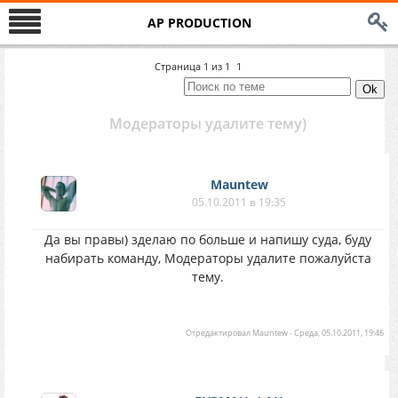
AP PRODUCTION
Страница
1
из
1
1
Модераторы удалите тему)
Mauntew
05.10.2011 в 19:35
Да вы правы) зделаю по больше и напишу суда, буду
набирать команду, Модераторы удалите пожалуйста
тему.
Отредактировал
Mauntew
-
Среда, 05.10.2011, 19:46