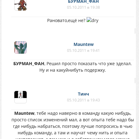
БУРМАН_ФАН
05.10.2011 в 19:38
Рановато,ещё не?
Mauntew
05.10.2011 в 19:41
БУРМАН_ФАН
, Решил просто показать что уже зделал.
Ну и на какуйнибуть подержку.
Тинч
05.10.2011 в 19:43
Mauntew
, тебе надо наверно в команду какую нибудь,
просто список изменений мал, а вот опыта тебе надо бы
где нибудь набраться, поэтому лучше попросись в чью
нибудь команду, а там и научат чему нить и опыта