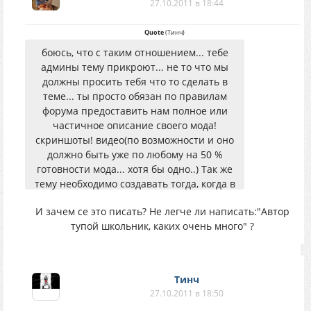
27.10.2011 в 18:44
Quote
(
Тинч
)
боюсь, что с таким отношением... тебе
админы тему прикроют... не то что мы
должны просить тебя что то сделать в
теме... ты просто обязан по правилам
форума предоставить нам полное или
частичное описание своего мода!
скриншоты! видео(по возможности и оно
должно быть уже по любому на 50 %
готовности мода... хотя бы одно..) Так же
тему необходимо создавать тогда, когда в
моде есть что то свое интересное.. сюжет
И зачем се это писать? Не легче ли написать:"Автор
там, оружие(если это уклон в арсенал..) Да
тупой школьник, каких очень много" ?
и вообще никакой информации я особо не
наблюдаю... да и скриншоты в большом
размере надо бы сделать, а не такие в
которые только через лупу смотреть...
Тинч
27.10.2011 в 18:50