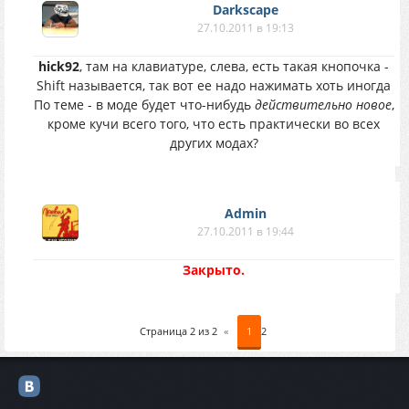
Darkscape
27.10.2011 в 19:13
hick92
, там на клавиатуре, слева, есть такая кнопочка -
Shift называется, так вот ее надо нажимать хоть иногда
По теме - в моде будет что-нибудь
действительно новое
,
кроме кучи всего того, что есть практически во всех
других модах?
Аdmin
27.10.2011 в 19:44
Закрыто.
Страница
2
из
2
«
1
2