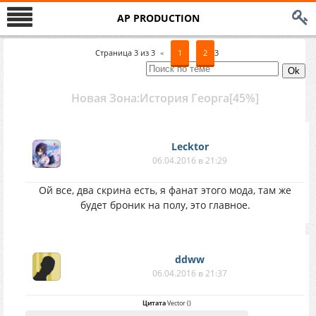
AP PRODUCTION
Страница
3
из
3
«
1
2
3
Новая Зона:История Георга[45%]
Lecktor
06.04.2016 в 21:29
Ой все, два скрина есть, я фанат этого мода, там же
будет броник на полу, это главное.
ddww
06.04.2016 в 21:37
Цитата
Vector
(
)