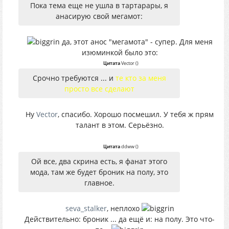
Пока тема еще не ушла в тартарары, я
анасирую свой мегамот:
да, этот анос "мегамота" - супер. Для меня
изюминкой было это:
Цитата
Vector
(
)
Срочно требуются ... и
те кто за меня
просто все сделают
Ну
Vector
, спасибо. Хорошо посмешил. У тебя ж прям
талант в этом. Серьёзно.
Цитата
ddww
(
)
Ой все, два скрина есть, я фанат этого
мода, там же будет броник на полу, это
главное.
seva_stalker
, неплохо
Действительно: броник ... да ещё и: на полу. Это что-