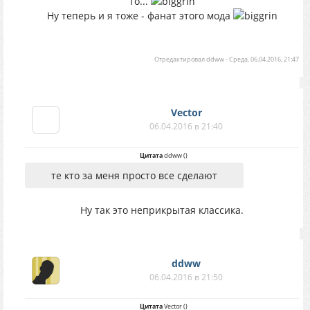
то...
Ну теперь и я тоже - фанат этого мода
Отредактировал
ddww
-
Среда, 06.04.2016, 21:47
Vector
06.04.2016 в 21:40
Цитата
ddww
(
)
те кто за меня просто все сделают
Ну так это неприкрытая классика.
ddww
06.04.2016 в 21:50
Цитата
Vector
(
)