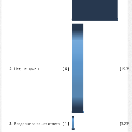
2
.
Нет, не нужен
[
6
]
[19.35
3
.
Воздерживаюсь от ответа
[
1
]
[3.23%