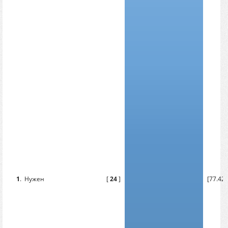
1
.
Нужен
[
24
]
[77.42