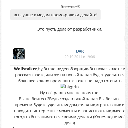
Quote
(
qwawik
)
вы лучше к модам промо-ролики делайте!
Это пусть делают разработчики.
DvR
29.10.2011 в 19:06
Wolfstalker
,Ну,Вы же видеообзорщик-Вы показываете и
рассказываете,или же на новый канал будет уделяться
большее кол-во времени,т.к. текст не надо готовить
Ну всё равно мне не понятно.
Вы не боитесь?Ведь создав такой канал Вы больше
времени будете уделять модам,качая их,играть в них и
находить интересные моменты и записывать их,вместо
того,что бы заниматься своими делами.(Конечно,не моё
дело)