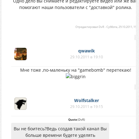
Одно дело вы снимаете и редактируете видео или же вам
помогают наши пользователи с "доставкой" ролика.
Отредактировал
DvR
-
Суббота, 29.10.2011, 19:1
qwawik
29.10.2011 в 19:10
Мне тоже ,по-маленьку на "gamebomb" перетекаю!
Wolfstalker
29.10.2011 в 19:15
Quote
(
DvR
)
Вы не боитесь?Ведь создав такой канал Вы
больше времени будете уделять