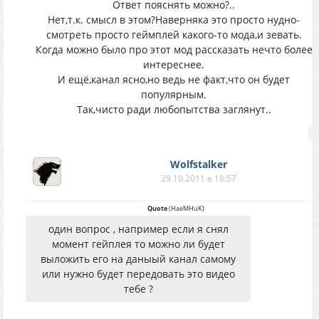
Ответ пояснять можно?..
Нет,т.к. смысл в этом?Наверняка это просто нудно-
смотреть просто геймплей какого-то мода,и зевать.
Когда можно было про этот мод рассказать нечто более
интереснее.
И ещё,канал ясно,но ведь не факт,что он будет
популярным.
Так,чисто ради любопытства заглянут..
Wolfstalker
29.10.2011 в 18:57
Quote
(
HaeMHuK
)
один вопрос , например если я снял
момент гейплея то можно ли будет
выложить его на даныый канал самому
или нужно будет передовать это видео
тебе ?