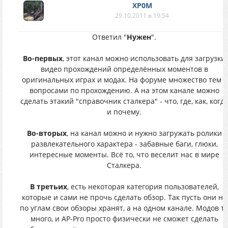
XP0M
29.10.2011 в 19:54
Ответил "
Нужен
".
Во-первых
, этот канал можно использовать для загрузки
видео прохождений определённых моментов в
оригинальных играх и модах. На форуме множество тем с
вопросами по прохождению. А на этом канале можно
сделать этакий "справочник сталкера" - что, где, как, когд
и почему.
Во-вторых
, на канал можно и нужно загружать ролики
развлекательного характера - забавные баги, глюки,
интересные моменты. Всё то, что веселит нас в мире
Сталкера.
В третьих
, есть некоторая категория пользователей,
которые и сами не прочь сделать обзор. Так пусть они не
по углам свои обзоры хранят, а на одном канале. Модов т
много, и AP-Pro просто физически не сможет сделать