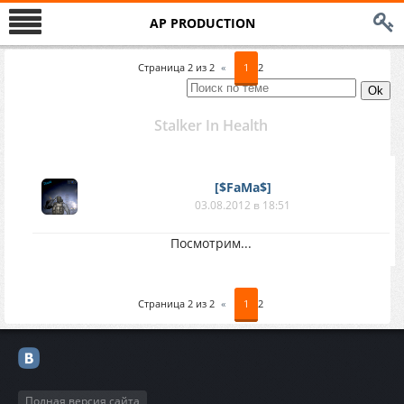
AP PRODUCTION
Страница
2
из
2
«
1
2
Stalker In Health
[$FaMa$]
03.08.2012 в 18:51
Посмотрим...
Страница
2
из
2
«
1
2
Полная версия сайта