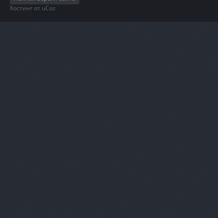
Хостинг от
uCoz