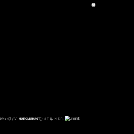
семьи(Гугл
напоминает)
) и т.д. и т.п.