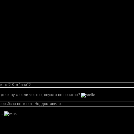
ая-то? Кто "они"?
а днях ну а если честно, неужто не понятно?
серьёзно не тянет. Но, доставило
...