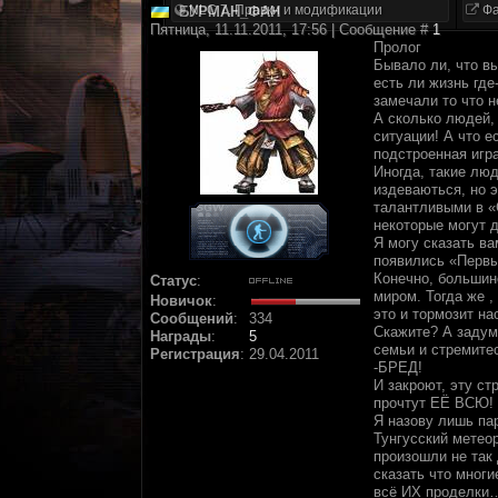
NLC 7. Правки и модификации
Фа
БУРМАН_ФАН
Пятница, 11.11.2011, 17:56 | Сообщение #
1
Пролог
Бывало ли, что в
есть ли жизнь где
замечали то что 
А сколько людей,
ситуации! А что е
подстроенная игр
Иногда, такие люд
издеваються, но э
талантливыми в «С
некоторые могут д
Я могу сказать в
появились «Первы
Конечно, большин
Статус
:
миром. Тогда же 
Новичок
:
это и тормозит н
Сообщений
:
334
Скажите? А задум
Награды
:
5
семьи и стремитес
Регистрация
:
29.04.2011
-БРЕД!
И закроют, эту ст
прочтут ЕЁ ВСЮ! 
Я назову лишь па
Тунгусский метео
произошли не так 
сказать что мног
всё ИХ проделки…