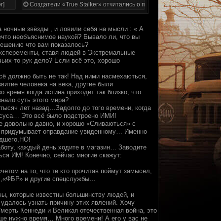
r]
Создатели «True Stalker» отчитались о проделанной работе
 ночные звёзды , и ловили себя на мысли : « А
нечто необъяснимое наукой? Бывало ли, что вы
решению что вам показалось?
 эксперементы, ставя людей в Экстремальные
чьих-то рук дело? Если всё это, хорошо
 всё должно быть не так! Над ними насмехаються,
звитие человека на века, другие были
 время когда истина приходит так близко, что
знало суть этого мира?
 тысяч лет назад…Задолго до того времени, когда
исуса… Это всё было подстроено ИМИ!
же довольно давно, и хорошо «Сливаються» с
сам придумывает оправдание увиденному… Именно
едшего,НО!
аботу, каждый день ходите в магазин… Заводите
ься ИМ! Конечно, сейчас многие скажут:
счетом на то, что те кто прочитав поймут замысел,
» ,«ФБР» и другие спецслужбы…
ны, которые известны большинству людей, и
 удалось узнать причину этих явлений. Хочу
Смерть Кеннеди и Великая отечественная война, это
ше нужно время… Много времени! А его у вас не