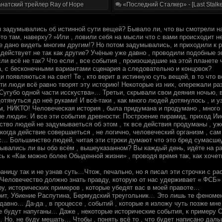
натский трейлер Ray of Hope
«Последний Сталкер» - [Last Stalke
ы задумывались об истинной сути вещей? Бывало ли, что вы смотрели на
-то там, наверху? »Или , ловили себя на мысли что с вами происходит 
не дано видеть многим другим!? Но потом задумывались, и приходили к 
 действует не так как другие? Учёные уже давно , проводили подобные
сли всё не так? Что если , все события , произошедшие на этой планете 
а, с бесконечными вариантами сценария а следовательно и концовок?
и появляються на свет! Те , кто верит в истинную суть вещей, в то что
ти люди всё равно творят эту историю! Некоторые из них, опережали ра
угубо одной части исскуства»… Третьи, скрывали свои деяния ночью, во
отянуться до неё руками! И всё-таки , как много людей дотянулось , и у
ам, НИКТО! Человеческая история , была придумана и продумано , много
е люди». И все эти события древности: Построение пирамид, приход И
ство людей не задумываеться об этом , тк все действия продуманы , у
, когда действие совершаеться , не логично, человеческий организм , 
ас… Большинство людей, читая эти строки думают что это бред сумасш
ывались ли вы обо всём , вышеуказанном? Вы каждый день, идёте на р
ь к «Как можно более Обыденной жизни» , проводя время так, как хочет
раницу так и не узнав суть…Чтож, печально, но я писал эти строчки с ра
Человечество должно знать правду, которую от нас удерживает « ФСБ
ру, исторических примеров , которые убедят вас в моей правоте…
рит, Убиение Распутина, Бермудский треугольник… Это лишь те феноме
давно… Да-да , в процессе , событий , которые я изложу чуть позже мне
ие будут напуганы… Даже , некоторые исторические события, к примеру 
 Но, не буду мешать… Чтобы , понять всё то , что будет написано даль