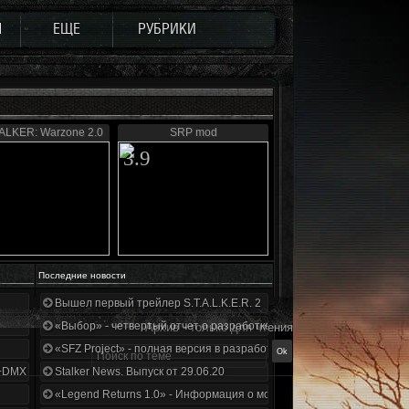
Ы
ЕЩЕ
РУБРИКИ
ALKER: Warzone 2.0
SRP mod
3.9
Последние новости
Вышел первый трейлер S.T.A.L.K.E.R. 2
«Выбор» - четвертый отчет о разработке!
Архив - только для чтения
«SFZ Project» - полная версия в разработке!
+DMX 1.3.5.ООП.МА.К.
Stalker News. Выпуск от 29.06.20
«Legend Returns 1.0» - Информация о моде за июнь 2020