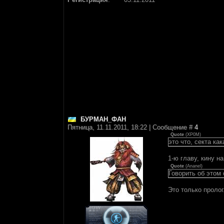
БУРМАН_ФАН
Пятница, 11.11.2011, 18:22 | Сообщение #
4
Quote
(
XP0M
)
это что, секта как
1-ю главу, кину н
Quote
(
Ananel
)
Говорить об этом 
Это только пролог