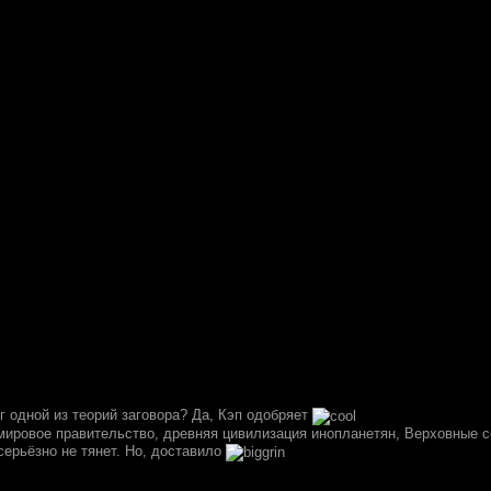
г одной из теорий заговора? Да, Кэп одобряет
ировое правительство, древняя цивилизация инопланетян, Верховные 
серьёзно не тянет. Но, доставило