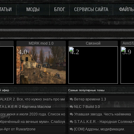
ТАТЬИ
МОДЫ
БЛОГ
СЕРВИСЫ САЙТА
ФАЙЛ
3
MDRK mod 1.0
Связной
ArmST
4.0
4.2
3.9
й эфир
Самые популярные темы
ALKER 2. Все, что нужно знать про мир, геймплей и сюжет | Разбор трейлера
Ветер времени 1.3
T.A.L.K.E.R. 2 Картина Маслом
NLC 7 Build 3.0
оги июня и июля 2020 года. Список нововведений
Упавшая звезда. Честь наёмника
удет!)
бречённый на вечные муки». Слабоумие и отвага
S.T.A.L.K.E.R. - Народная Солянка
н-Арт от Ruwartzone
[COM] Аддоны, модификации.