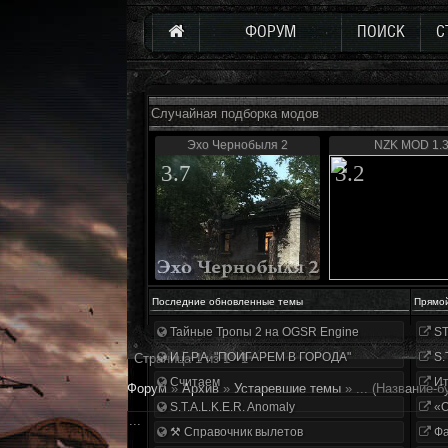
ФОРУМ
ПОИСК
С
Случайная подборка модов
Эхо Чернобыля 2
NZK MOD 1.
3.7
3.2
Последние обновленные темы
Прямо
Тайные Тропы 2 на OGSR Engine
ST
И.Г.Р.А. "ПОИГАРЕМ В ГОРОДА"
S.
Страница
1
из
1
1
Считаем
Ит
Форум
»
Архив
»
Устаревшие темы
»
...
(Название-б
S.T.A.L.K.E.R. Anomaly
«О
...
⚒ Справочник вылетов
Фа