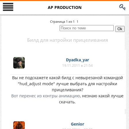
AP PRODUCTION
Страница
1
из
1
1
Билд для натройки прицеливания
Dyadka_yar
19.11.2011 в 21:54
Вы не подскажете какой билд с невырезаной командой
"hud_adjust mode" лучше выбрать для настройки
прицеливания?
Вот перенес из контры анимацию
, незнаю какой лучше
скачать.
Genior