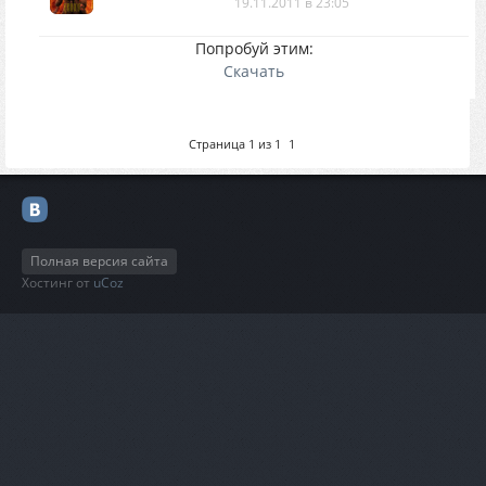
19.11.2011 в 23:05
Попробуй этим:
Скачать
Страница
1
из
1
1
Полная версия сайта
Хостинг от
uCoz