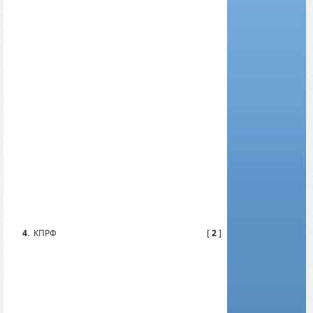
4
.
КПРФ
[
2
]