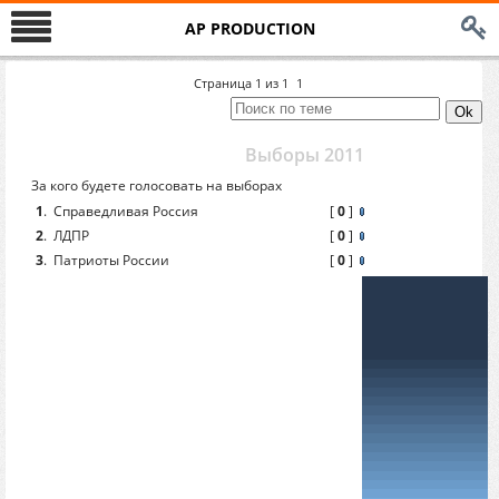
AP PRODUCTION
Страница
1
из
1
1
Выборы 2011
За кого будете голосовать на выборах
1
.
Справедливая Россия
[
0
]
2
.
ЛДПР
[
0
]
3
.
Патриоты России
[
0
]