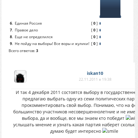
6
.
Единая Россия
[
0
]
7
.
Правое дело
[
0
]
8
.
Еще не определился
[
0
]
9
.
Не пойду на выборы! Все воры и жулики!
[
0
]
Всего ответов:
3
iskan10
22.11.2011 в 19:38
И так 4 декабря 2011 состоятся выбору в государственну
предлагаю выбрать одну из семи политических парт
прокомментировать свой выбор. Понимаю, что на фо
большинство участников несовершеннолетние и не име
выбора, да и вообще, все мы знаем кто победит
услышать мнение и узнать какая партия наберет сколько 
думаю будет интересно