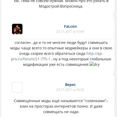
Хм. Тема не совсем нужная. Можно про это узнать в
Модострой:Вопросница.
FaLcon
25.11.2011 в 15:46
согласен , да и то не многие люди будут совмешать
моды чаще всего то опытные модмейкеры а они в свою
очедь скорее всего обратяться сюда
http://ap-
pro.ru/forum/21-775-1
, ну а под некоторые глобальные
модификации уже есть совмещения
Верес
25.11.2011 в 16:36
Совмещённые моды ещё называются "солянками",-
коих на просторах интернетов полно. И даже
совмещать не надо.