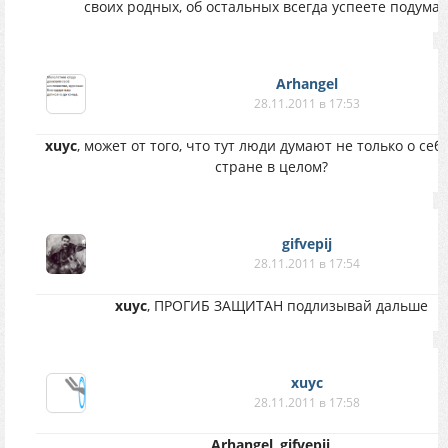
своих родных, об остальных всегда успеете подумат
Arhangel
28.11.2011 в 17:53
xuyc
, может от того, что тут люди думают не только о себе
стране в целом?
gifvepij
28.11.2011 в 17:54
xuyc
, ПРОГИБ ЗАЩИТАН подлизывай дальше
xuyc
28.11.2011 в 17:58
Arhangel
,
gifvepij
,