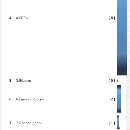
4
.
4.КПРФ
[
8
]
5
.
5.Яблоко
[
0
]
6
.
6.Единая Россия
[
2
]
7
.
7.Правое дело
[
1
]