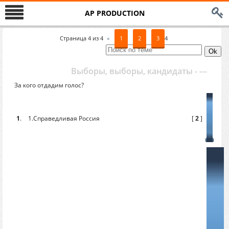
AP PRODUCTION
Страница
4
из
4
«
1
2
3
4
Выборы, выборы, кандидаты - ---
За кого отдадим голос?
1
.
1.Справедливая Россия
[
2
]