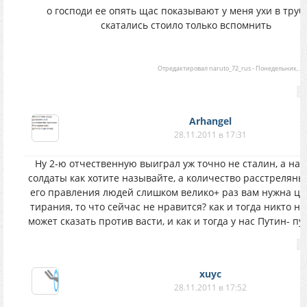
о господи ее опять щас показывают у меня ухи в труб
скатались стоило только вспомнить
Отредактировал
naruto_72_rus
-
Понедельник, 28.
Arhangel
28.11.2011 в 17:31
Ну 2-ю отчественную выиграл уж точно не сталин, а нар
солдаты как хотите называйте, а количество расстреляны
его правления людей слишком велико+ раз вам нужна це
тирания, то что сейчас не нравится? как и тогда никто н
может сказать против васти, и как и тогда у нас Путин- пу
xuyc
28.11.2011 в 17:52