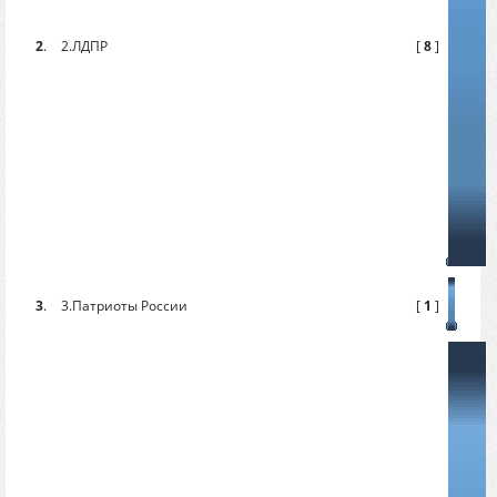
2
.
2.ЛДПР
[
8
]
3
.
3.Патриоты России
[
1
]