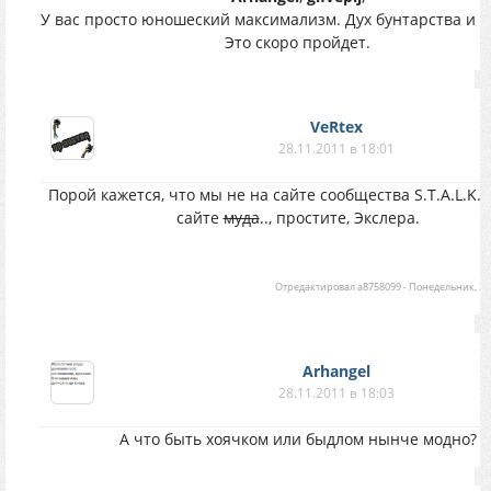
У вас просто юношеский максимализм. Дух бунтарства и вс
Это скоро пройдет.
VeRtex
28.11.2011 в 18:01
Порой кажется, что мы не на сайте сообщества S.T.A.L.K.E.
сайте
муда
.., простите, Экслера.
Отредактировал
a8758099
-
Понедельник, 28.
Arhangel
28.11.2011 в 18:03
А что быть хоячком или быдлом нынче модно?