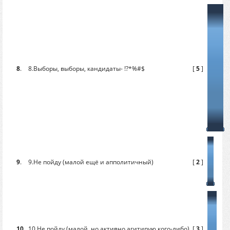
8
.
8.Выборы, выборы, кандидаты- !?*%#$
[
5
]
9
.
9.Не пойду (малой ещё и апполитичный)
[
2
]
10
.
10.Не пойду (малой, но активно агитирую кого-либо)
[
3
]