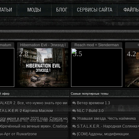
ТАТЬИ
МОДЫ
БЛОГ
СЕРВИСЫ САЙТА
ФАЙЛ
timatum
Hibernation Evil - Эпизод I
Reach mod + Slenderman
2.8
3.5
4.2
й эфир
Самые популярные темы
ALKER 2. Все, что нужно знать про мир, геймплей и сюжет | Разбор трейлера
Ветер времени 1.3
T.A.L.K.E.R. 2 Картина Маслом
NLC 7 Build 3.0
оги июня и июля 2020 года. Список нововведений
Упавшая звезда. Честь наёмника
ите
(Пишите то, что вы не любите...)
бречённый на вечные муки». Слабоумие и отвага
S.T.A.L.K.E.R. - Народная Солянка
н-Арт от Ruwartzone
[COM] Аддоны, модификации.