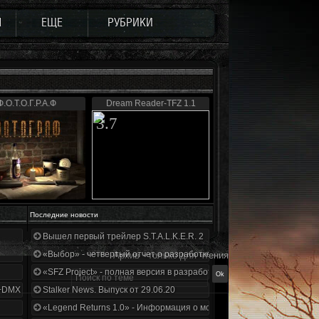
Ы
ЕЩЕ
РУБРИКИ
Ф.О.Т.О.Г.Р.А.Ф
Dream Reader-TFZ 1.1
3.7
Последние новости
Вышел первый трейлер S.T.A.L.K.E.R. 2
«Выбор» - четвертый отчет о разработке!
Архив - только для чтения
«SFZ Project» - полная версия в разработке!
+DMX 1.3.5.ООП.МА.К.
Stalker News. Выпуск от 29.06.20
«Legend Returns 1.0» - Информация о моде за июнь 2020