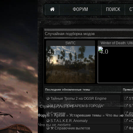
ФОРУМ
ПОИСК
С
Случайная подборка модов
SWTC
Winter of Death: Ul
4.1
4.0
Последние обновленные темы
Прямо
Тайные Тропы 2 на OGSR Engine
ST
И.Г.Р.А. "ПОИГАРЕМ В ГОРОДА"
S.
Страница
1
из
1
1
Считаем
Ит
Форум
»
Архив
»
Устаревшие темы
»
Что вы не люб
S.T.A.L.K.E.R. Anomaly
«О
Что вы не любите
⚒ Справочник вылетов
Фа