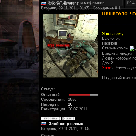
NLC 7. Правки и модификации
Фа
Drone_Ambient
Вторник, 29.11.2011, 01:05 | Сообщение #
1
Пишите то, чт
----------------------------
Я ненавижу:
Выскочек
Нариков
Старые компы
Вредных людей
Людей которым по
Дом-2
Хаос
`a
(юзер порт
На данный момент 
Статус
:
Опытный
:
Сообщений
:
1856
Награды
:
16
Регистрация
:
26.07.2011
Злобная реклама
Вторник, 29.11.2011, 01:05
Статус
: