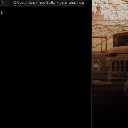
r]
Создатели «True Stalker» отчитались о проделанной работе