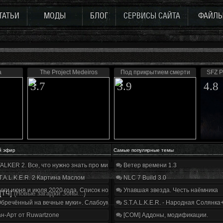
ТАТЬИ
МОДЫ
БЛОГ
СЕРВИСЫ САЙТА
ФАЙЛ
а
The Project Medeiros
Под прикрытием смерти
SFZ P
3.7
3.9
4.8
й эфир
Самые популярные темы
ALKER 2. Все, что нужно знать про мир, геймплей и сюжет | Разбор трейлера
Ветер времени 1.3
T.A.L.K.E.R. 2 Картина Маслом
NLC 7 Build 3.0
оги июня и июля 2020 года. Список нововведений
Упавшая звезда. Честь наёмника
[ТЧ]
(Новые загадки Зоны...)
бречённый на вечные муки». Слабоумие и отвага
S.T.A.L.K.E.R. - Народная Солянка
н-Арт от Ruwartzone
[COM] Аддоны, модификации.