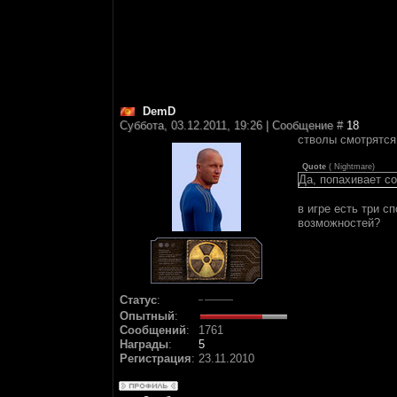
DemD
Суббота, 03.12.2011, 19:26 | Сообщение #
18
стволы смотрятся
Quote
(
Nightmare
)
Да, попахивает со
в игре есть три с
возможностей?
Статус
:
Опытный
:
Сообщений
:
1761
Награды
:
5
Регистрация
:
23.11.2010