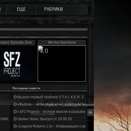
Ы
ЕЩЕ
РУБРИКИ
roject: Episode Zero
We Are Not Alone
4.0
Последние новости
Вышел первый трейлер S.T.A.L.K.E.R. 2
«Выбор» - четвертый отчет о разработке!
Архив - только для чтения
«SFZ Project» - полная версия в разработке!
+DMX 1.3.5.ООП.МА.К.
Stalker News. Выпуск от 29.06.20
«Legend Returns 1.0» - Информация о моде за июнь 2020