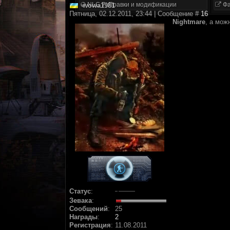
NLC 7. Правки и модификации
Фа
wowa1981
Пятница, 02.12.2011, 23:44 | Сообщение #
16
Nightmare
, а мож
Статус
:
Зевака
:
Сообщений
:
25
Награды
:
2
Регистрация
:
11.08.2011