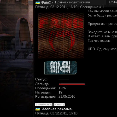
NLC 7. Правки и модификации
Фа
FanG
Пятница, 02.12.2011, 16:10 | Сообщение #
1
Как вы могли заме
балы будут расши
Предлагаю протес
Заходите ко мне в
В ответ, я вам
пр
Так что юзаем.
UPD. Одному юзер
Статус
:
Легенда
:
Сообщений
:
1226
Награды
:
19
Регистрация
:
21.05.2010
Злобная реклама
Пятница, 02.12.2011, 16:10