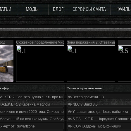
ТАТЬИ
МОДЫ
БЛОГ
СЕРВИСЫ САЙТА
ФАЙЛ
род
Сюжетное продолжение Чистого неба
Зона поражения 2: Ответный удар
4.1
4.1
3.5
й эфир
Самые популярные темы
ALKER 2. Все, что нужно знать про мир, геймплей и сюжет | Разбор трейлера
Ветер времени 1.3
T.A.L.K.E.R. 2 Картина Маслом
NLC 7 Build 3.0
оги июня и июля 2020 года. Список нововведений
Упавшая звезда. Честь наёмника
бречённый на вечные муки». Слабоумие и отвага
S.T.A.L.K.E.R. - Народная Солянка
н-Арт от Ruwartzone
[COM] Аддоны, модификации.