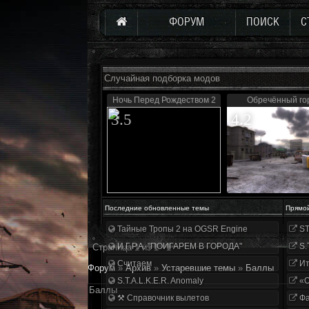
ФОРУМ
ПОИСК
С
Случайная подборка модов
Ночь Перед Рождеством 2
Обречённый го
3.5
4.2
Последние обновленные темы
Прямо
Тайные Тропы 2 на OGSR Engine
ST
И.Г.Р.А. "ПОИГАРЕМ В ГОРОДА"
S.
Страница
1
из
1
1
Считаем
Ит
Форум
»
Архив
»
Устаревшие темы
»
Баллы
S.T.A.L.K.E.R. Anomaly
«О
Баллы
⚒ Справочник вылетов
Фа