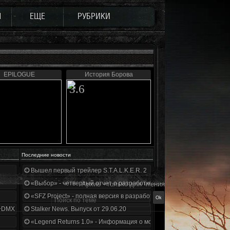
Ы
ЕЩЕ
РУБРИКИ
EPILOGUE
История Борова
3.6
Последние новости
Вышел первый трейлер S.T.A.L.K.E.R. 2
«Выбор» - четвертый отчет о разработке!
Архив - только для чтения
«SFZ Project» - полная версия в разработке!
+DMX 1.3.5.ООП.МА.К.
Stalker News. Выпуск от 29.06.20
«Legend Returns 1.0» - Информация о моде за июнь 2020