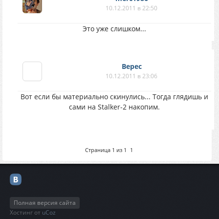
10.12.2011 в 22:50
Это уже слишком...
Верес
10.12.2011 в 23:06
Вот если бы материально скинулись... Тогда глядишь и
сами на Stalker-2 накопим.
Страница
1
из
1
1
Полная версия сайта
Хостинг от
uCoz