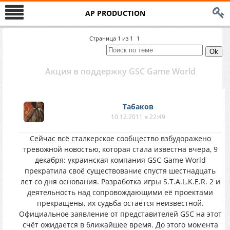
AP PRODUCTION
Страница
1
из
1
1
Акция в поддержку GSC Game World
Табаков
10.12.2011 в 22:49
Сейчас всё сталкерское сообщество взбудоражено
тревожной новостью, которая стала известна вчера, 9
декабря: украинская компания GSC Game World
прекратила своё существование спустя шестнадцать
лет со дня основания. Разработка игры S.T.A.L.K.E.R. 2 и
деятельность над сопровождающими её проектами
прекращены, их судьба остаётся неизвестной.
Официальное заявление от представителей GSC на этот
счёт ожидается в ближайшее время. До этого момента