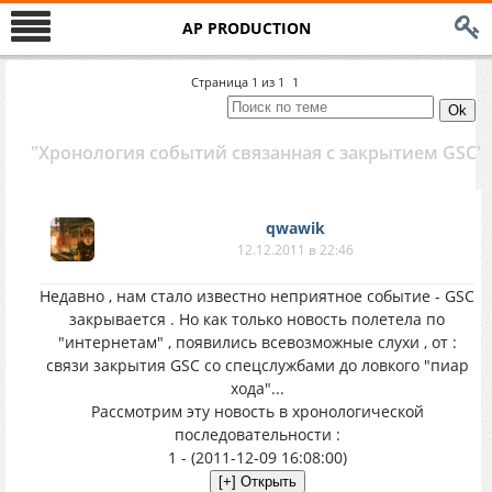
AP PRODUCTION
Страница
1
из
1
1
"Хронология событий связанная с закрытием GSC"
qwawik
12.12.2011 в 22:46
Недавно , нам стало известно неприятное событие - GSC
закрывается . Но как только новость полетела по
"интернетам" , появились всевозможные слухи , от :
связи закрытия GSC со спецслужбами до ловкого "пиар
хода"...
Рассмотрим эту новость в хронологической
последовательности :
1 - (2011-12-09 16:08:00)