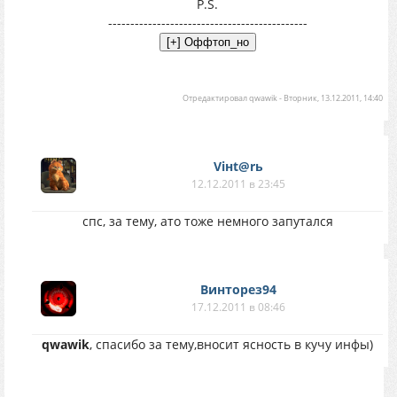
P.S.
---------------------------------------------
Отредактировал
qwawik
-
Вторник, 13.12.2011, 14:40
Viнt@rь
12.12.2011 в 23:45
спс, за тему, ато тоже немного запутался
Винторез94
17.12.2011 в 08:46
qwawik
, спасибо за тему,вносит ясность в кучу инфы)