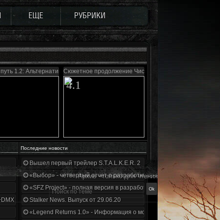
Ы
ЕЩЕ
РУБРИКИ
путь 1.2: Альтернатива
Сюжетное продолжение Чистого неба
4.1
Последние новости
Вышел первый трейлер S.T.A.L.K.E.R. 2
«Выбор» - четвертый отчет о разработке!
Архив - только для чтения
«SFZ Project» - полная версия в разработке!
+DMX 1.3.5.ООП.МА.К.
Stalker News. Выпуск от 29.06.20
«Legend Returns 1.0» - Информация о моде за июнь 2020