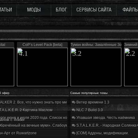
ТАТЬИ
МОДЫ
БЛОГ
СЕРВИСЫ САЙТА
ФАЙЛ
ital
CoP’s Level Pack [beta]
Туман войны: Закалённые Зоной
Зимний 
4.1
3.2
2.2
й эфир
Самые популярные темы
ALKER 2. Все, что нужно знать про мир, геймплей и сюжет | Разбор трейлера
Ветер времени 1.3
T.A.L.K.E.R. 2 Картина Маслом
NLC 7 Build 3.0
оги июня и июля 2020 года. Список нововведений
Упавшая звезда. Честь наёмника
лов с ifolder
бречённый на вечные муки». Слабоумие и отвага
S.T.A.L.K.E.R. - Народная Солянка
н-Арт от Ruwartzone
[COM] Аддоны, модификации.