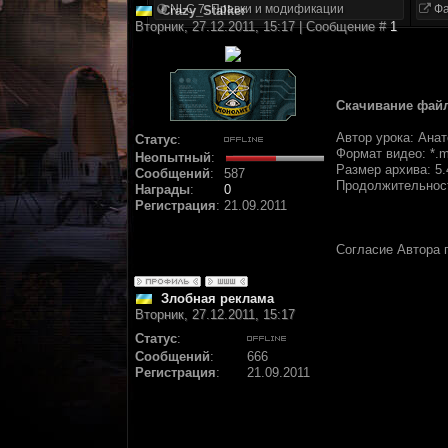
NLC 7. Правки и модификации
Фа
Crazy_Stalker
Вторник, 27.12.2011, 15:17 | Сообщение #
1
Скачивание файло
Автор урока: Ана
Статус
:
Формат видео: *.
Неопытный
:
Размер архива: 5.
Сообщений
:
587
Продолжительност
Награды
:
0
Регистрация
:
21.09.2011
Согласие Автора 
Злобная реклама
Вторник, 27.12.2011, 15:17
Статус
:
Сообщений
:
666
Регистрация
:
21.09.2011