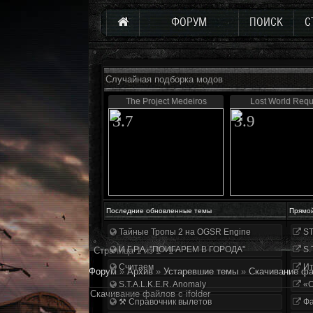
ФОРУМ
ПОИСК
С
Случайная подборка модов
The Project Medeiros
Lost World Requ
3.7
3.9
Последние обновленные темы
Прямо
Тайные Тропы 2 на OGSR Engine
ST
И.Г.Р.А. "ПОИГАРЕМ В ГОРОДА"
S.
Страница
1
из
1
1
Считаем
Ит
Форум
»
Архив
»
Устаревшие темы
»
Скачивание фай
S.T.A.L.K.E.R. Anomaly
«О
Скачивание файлов с ifolder
⚒ Справочник вылетов
Фа