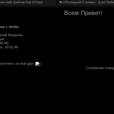
натский трейлер Ray of Hope
«Последний Сталкер» - [Last Stalke
Всем Привет!
в с ifolder
толий Вивденко.
mp4
46 Мб.
ь: 00:02:49
получено, он мой друг.
Сообщение отред