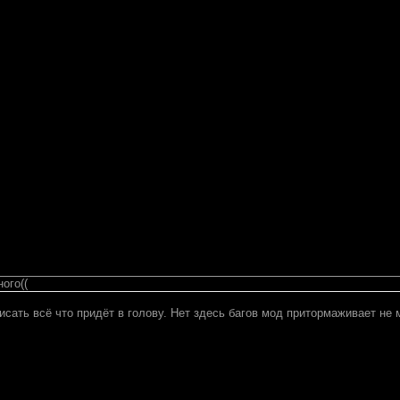
ого((
сать всё что придёт в голову. Нет здесь багов мод притормаживает не м