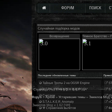
ФОРУМ
ПОИСК
С
Случайная подборка модов
Возвращение
Тёмное Братство – 
3.0
3.1
Последние обновленные темы
Прямо
Тайные Тропы 2 на OGSR Engine
ST
И.Г.Р.А. "ПОИГАРЕМ В ГОРОДА"
S.
Страница
7
из
7
«
1
2
…
5
6
7
Считаем
Ит
Форум
»
Архив
»
Устаревшие темы
»
Змеелов Мод v
S.T.A.L.K.E.R. Anomaly
«О
Змеелов Мод v.1.62 [ЧН]
⚒ Справочник вылетов
Фа