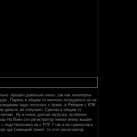
ально ,прошёл довольно легко ,так как телепорты
уда . Парень в общем то неплохо потрудился но на
хождению надо получать с бумаг ,в Реборне с КПК
ем деньги ,их покупают. Сделан в общем то
летает .Ну и очень долгая загрузка ,особенно
На Воен.скл регистратор лежал внизу вышки
т с подствольника ни с РПГ 7 так и не сдвинулась
ро где Семецкий лежит ,то этот регистратор