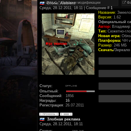
NLC 7. Правки и модификации
Фа
Drone_Ambient
Среда, 28.12.2011, 18:11 | Сообщение #
1
Название:
Змеело
Версия:
1.62
Официальный са
Автор:
Владимир 
Тип:
Сюжетно-гло
Новая игра:
Обяз
Платформа:
ЧН ve
Размер:
246 МБ
Скачать
/
Зеркало
Статус
:
Опытный
:
Сообщений
:
1856
Награды
:
16
Регистрация
:
26.07.2011
Злобная реклама
Среда, 28.12.2011, 18:11
Статус
: