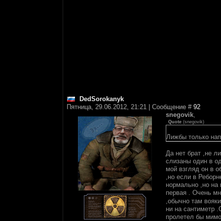
DedSorokanyk
Пятница, 29.06.2012, 21:21 | Сообщение #
92
snegovik
,
Quote
(
snegovik
)
Лижбы только нап
Да нет брат ,не л
слизаны один в о
мой взгляд он в 
,но если в Реборн
нормально ,но на 
первая . Очень м
,обычно там вояки
ни на сантиметр .
пролетел бы мимо