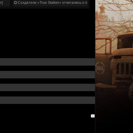
r]
Создатели «True Stalker» отчитались о проделанной работе