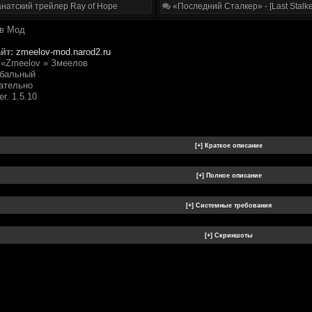
натский трейлер Ray of Hope
«Последний Сталкер» - [Last Stalke
в Мод
йт:
zmeelov-mod.narod2.ru
«Zmeelov » Змеелов
бальный
ательно
r. 1.5.10