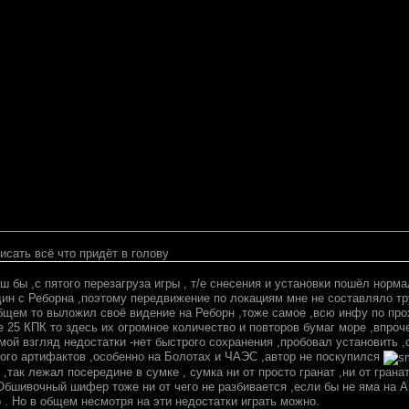
исать всё что придёт в голову
иш бы ,с пятого перезагруза игры , т/е снесения и установки пошёл норм
дин с Реборна ,поэтому передвижение по локациям мне не составляло тр
общем то выложил своё видение на Реборн ,тоже самое ,всю инфу по про
е 25 КПК то здесь их огромное количество и повторов бумаг море ,впроч
мой взгляд недостатки -нет быстрого сохранения ,пробовал установить ,с
ного артифактов ,особенно на Болотах и ЧАЭС ,автор не поскупился
 ,так лежал посередине в сумке , сумка ни от просто гранат ,ни от грана
Обшивочный шифер тоже ни от чего не разбивается ,если бы не яма на Аг
 . Но в общем несмотря на эти недостатки играть можно.