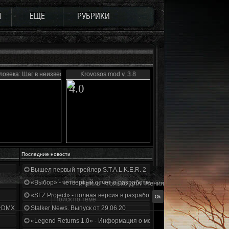
Ы
ЕЩЕ
РУБРИКИ
ловека: Шаг в неизвестность
Krovosos mod v. 3.8
4.0
Последние новости
Вышел первый трейлер S.T.A.L.K.E.R. 2
«Выбор» - четвертый отчет о разработке!
Архив - только для чтения
«SFZ Project» - полная версия в разработке!
+DMX 1.3.5.ООП.МА.К.
Stalker News. Выпуск от 29.06.20
«Legend Returns 1.0» - Информация о моде за июнь 2020