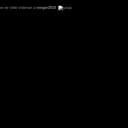
е не тебе отвечал а
renger2010
.