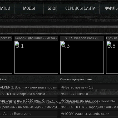
ТАТЬИ
МОДЫ
БЛОГ
СЕРВИСЫ САЙТА
ФАЙЛ
Проклятые Зоной
Реборн: Двойники - «Исток»
STCS Weapon Pack 2.6
Путь че
3.1
4.3
3.8
й эфир
Самые популярные темы
ALKER 2. Все, что нужно знать про мир, геймплей и сюжет | Разбор трейлера
Ветер времени 1.3
T.A.L.K.E.R. 2 Картина Маслом
NLC 7 Build 3.0
оги июня и июля 2020 года. Список нововведений
Упавшая звезда. Честь наёмника
.1.62 [ЧН]
(Пожалуй лучший сюжетный мод на Чистое небо.)
бречённый на вечные муки». Слабоумие и отвага
S.T.A.L.K.E.R. - Народная Солянка
н-Арт от Ruwartzone
[COM] Аддоны, модификации.