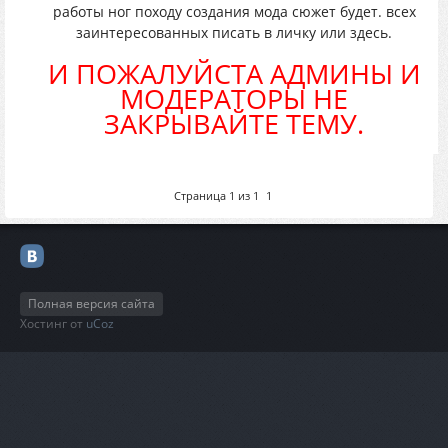
работы ног походу создания мода сюжет будет. всех
заинтересованных писать в личку или здесь.
И ПОЖАЛУЙСТА АДМИНЫ И
МОДЕРАТОРЫ НЕ
ЗАКРЫВАЙТЕ ТЕМУ.
Страница
1
из
1
1
Полная версия сайта
Хостинг от
uCoz