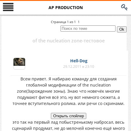
AP PRODUCTION
Страница
1
из
1
1
of the nucleation zone-тестовое
Hell-Dog
29.12.2011 в 23:10
Всем привет. Я набираю команду для создания
глобалной модификации of the nucleation
zone(Зарождение зоны). Знаю что новечёк многие
подумают фигня всё это, ну вот немного сюжета, а
точнее вступительного ролика. или речи со скринами.
это так на первый лад побыстренькому набросал, весь
сценарий продумат, не до мелочей конечно ещё много