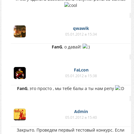
qwawik
05.01.2012 в 15:34
FanG
, о давай!
FaLcon
05.01.2012 в 15:38
FanG
, это просто , мы тебе балы а ты нам репу
Аdmin
05.01.2012 в 15:40
Закрыто. Проведем первый тестовый конкурс. Если