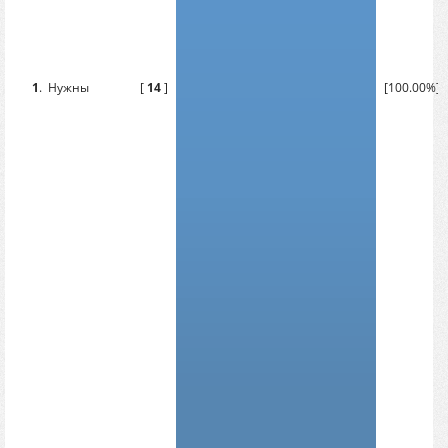
1
.
Нужны
[
14
]
[100.00%]