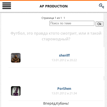
AP PRODUCTION
Страница
1
из
1
1
Футбол, это правда ктото смотрит, или я такой
старомодный?
sheriff
13.01.2012 в 20:22
PorShen
13.01.2012 в 21:34
Вперёд,Кубань!