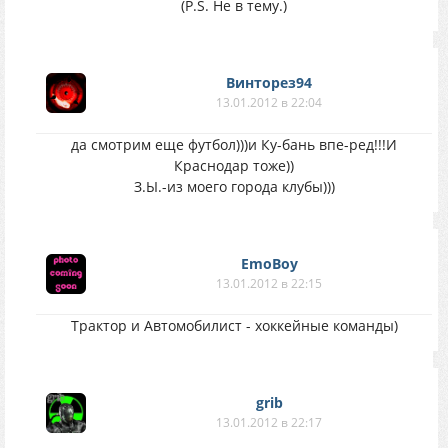
(P.S. Не в тему.)
Винторез94
13.01.2012 в 22:04
да смотрим еще футбол)))и Ку-бань впе-ред!!!И
Краснодар тоже))
З.Ы.-из моего города клубы)))
EmoBoy
13.01.2012 в 22:15
Трактор и Автомобилист - хоккейные команды)
grib
13.01.2012 в 22:17