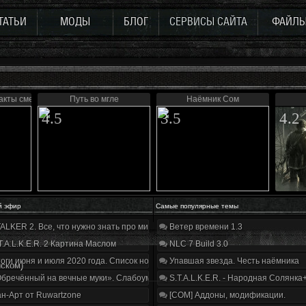
ТАТЬИ
МОДЫ
БЛОГ
СЕРВИСЫ САЙТА
ФАЙЛ
акты смерти»
Путь во мгле
Наёмник Сом
4.5
3.5
4.2
й эфир
Самые популярные темы
ALKER 2. Все, что нужно знать про мир, геймплей и сюжет | Разбор трейлера
Ветер времени 1.3
T.A.L.K.E.R. 2 Картина Маслом
NLC 7 Build 3.0
оги июня и июля 2020 года. Список нововведений
Упавшая звезда. Честь наёмника
иском)
бречённый на вечные муки». Слабоумие и отвага
S.T.A.L.K.E.R. - Народная Солянка
н-Арт от Ruwartzone
[COM] Аддоны, модификации.