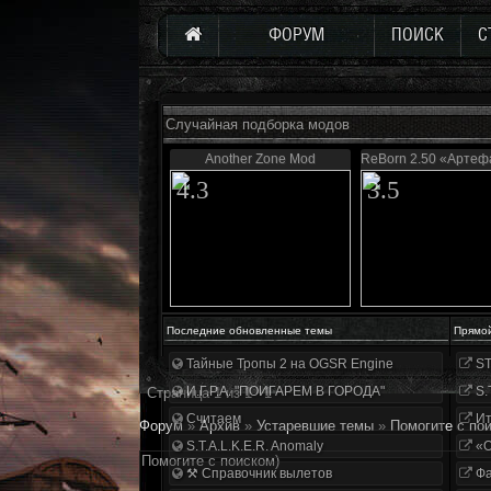
ФОРУМ
ПОИСК
С
Случайная подборка модов
Another Zone Mod
ReBorn 2.50 «Артеф
4.3
3.5
Последние обновленные темы
Прямо
Тайные Тропы 2 на OGSR Engine
ST
И.Г.Р.А. "ПОИГАРЕМ В ГОРОДА"
S.
Страница
1
из
1
1
Считаем
Ит
Форум
»
Архив
»
Устаревшие темы
»
Помогите с по
S.T.A.L.K.E.R. Anomaly
«О
Помогите с поиском)
⚒ Справочник вылетов
Фа