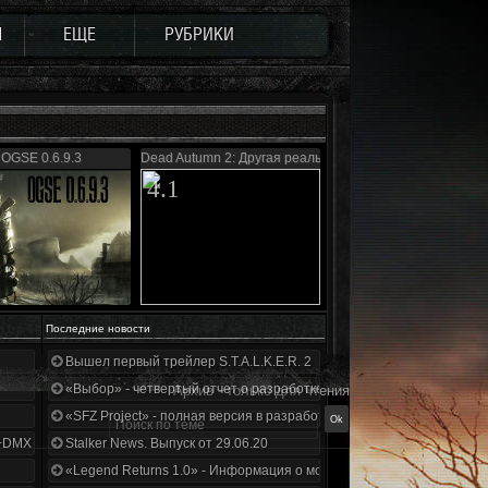
Ы
ЕЩЕ
РУБРИКИ
OGSE 0.6.9.3
Dead Autumn 2: Другая реальность
4.1
Последние новости
Вышел первый трейлер S.T.A.L.K.E.R. 2
«Выбор» - четвертый отчет о разработке!
Архив - только для чтения
«SFZ Project» - полная версия в разработке!
+DMX 1.3.5.ООП.МА.К.
Stalker News. Выпуск от 29.06.20
«Legend Returns 1.0» - Информация о моде за июнь 2020