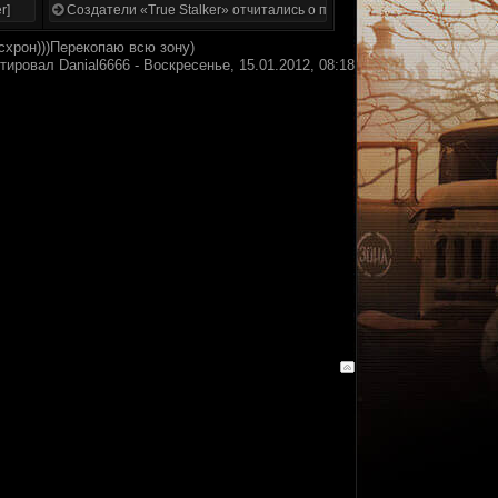
r]
Создатели «True Stalker» отчитались о проделанной работе
схрон)))Перекопаю всю зону)
ктировал
Danial6666
-
Воскресенье, 15.01.2012, 08:18