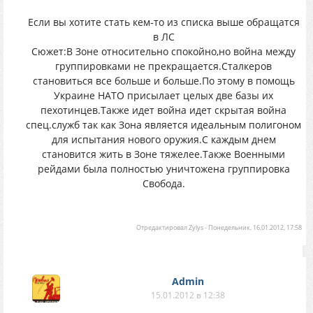
Если вы хотите стать кем-то из списка выше обращатся
в ЛС
Сюжет:В Зоне относительно спокойно,но война между
группировками не прекращается.Сталкеров
становиться все больше и больше.По этому в помощь
Украине НАТО присылает целых две базы их
пехотинцев.Также идет война идет скрытая война
спец.служб так как Зона является идеальным полигоном
для испытания нового оружия.С каждым днем
становится жить в Зоне тяжелее.Также Военными
рейдами была полностью уничтожена группировка
Свобода.
Отредактировал
Zylys
-
Понедельник, 16.01.2012, 17:58
Аdmin
15.01.2012 в 12:38