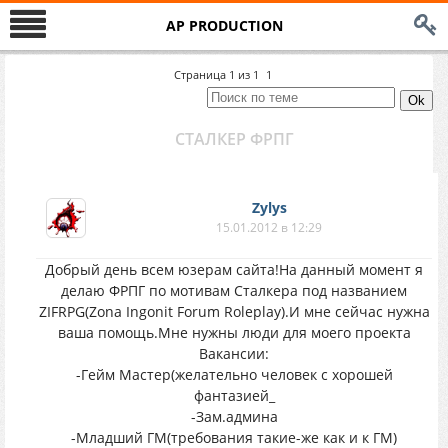
AP PRODUCTION
Страница
1
из
1
1
СТАЛКЕР ФРПГ
Zylys
15.01.2012 в 12:29
Добрый день всем юзерам сайта!На данный момент я
делаю ФРПГ по мотивам Сталкера под названием
ZIFRPG(Zona Ingonit Forum Roleplay).И мне сейчас нужна
ваша помощь.Мне нужны люди для моего проекта
Вакансии:
-Гейм Мастер(желательно человек с хорошей
фантазией_
-Зам.админа
-Младший ГМ(требования такие-же как и к ГМ)