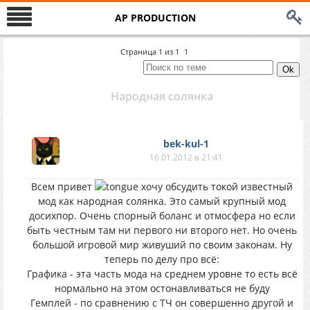
AP PRODUCTION
Страница
1
из
1
1
Народная солянка
bek-kul-1
16.01.2012 в 21:41
Всем привет
хочу обсудить токой известный
мод как народная солянка. Это самый крупный мод
досихпор. Очень спорный боланс и отмосфера но если
быть честным там ни первого ни второго нет. Но очень
большой игровой мир живуший по своим законам. Ну
теперь по делу про всё:
Графика - эта часть мода на среднем уровне то есть всё
нормально на этом остонавливаться не буду
Гемплей - по сравнению с ТЧ он совершенно другой и