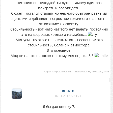
песанию он неподдоётся лутше самому одинраз
поиграть и всё увидеть.
Сюжет - остался старым но немного обыгран разными
сценками и добавлины огромное количесто квестов не
относяшихся к сюжету.
Стобильность - вот чего нет того нет велеты постоянно
это на шороших компах а наслабых...
Минусы - ну этого не очень много, восновном это
стобильность , боланс и атмосфера.
Это основное.
Мод не нашто непохож поетому моя оценка 8.5
Отредактировал
bek-kul-1
-
Понедельник, 16.01.2012, 21:56
RETRIX
16.01.2012 в 23:21
Я бы дал оценку 7.