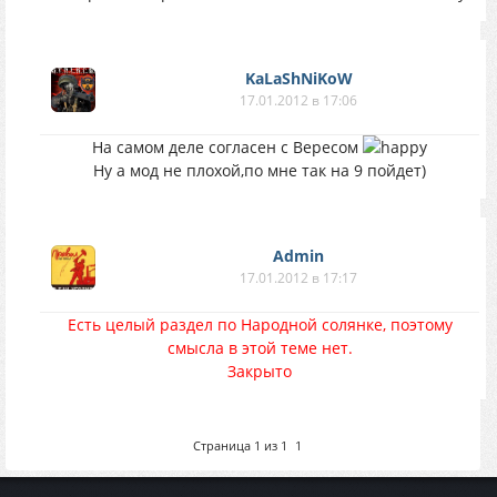
KaLaShNiKoW
17.01.2012 в 17:06
На самом деле согласен с Вересом
Ну а мод не плохой,по мне так на 9 пойдет)
Аdmin
17.01.2012 в 17:17
Есть целый раздел по Народной солянке, поэтому
смысла в этой теме нет.
Закрыто
Страница
1
из
1
1