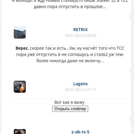
А вообще, я жду Новый сталкер(то бишь Stalker 2), а ТСС
давно пора отпустить в прошлое...
RETRIX
18.01.2012 в 20:43
Верес
, скорее так и есть...Хм, ну насчёт того что ТСС
пора уже отпустить я не соглашусь и сталк2 уж тем-
более никогда даже не включу...
Lagens
29.01.2012 в 21:17
Вот как я вижу
z-ab-rs-5