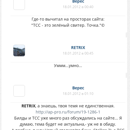
Верес
18.01.2012 в 00:40
Где-то вычитал на просторах сайта:
"ТСС - это зелёный свитер. Точка."©
RETRIX
18.01.2012 в 00:45
Уммм...умно...
Верес
18.01.2012 в 01:10
RETRIX
, а знаешь, твоя темя не единственная.
http://ap-pro.ru/forum/19-1286-1
Билды и ТСС уже много раз обсуждались на сайте... Я
думаю, тема будет не актуальна,- уж не в обиду.