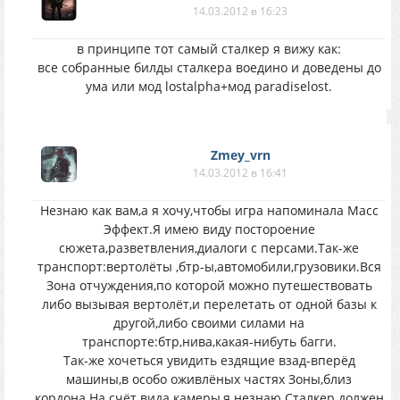
14.03.2012 в 16:23
в принципе тот самый сталкер я вижу как:
все собранные билды сталкера воедино и доведены до
ума или мод lostalpha+мод paradiselost.
Zmey_vrn
14.03.2012 в 16:41
Незнаю как вам,а я хочу,чтобы игра напоминала Масс
Эффект.Я имею виду постороение
сюжета,разветвления,диалоги с персами.Так-же
транспорт:вертолёты ,бтр-ы,автомобили,грузовики.Вся
Зона отчуждения,по которой можно путешествовать
либо вызывая вертолёт,и перелетать от одной базы к
другой,либо своими силами на
транспорте:бтр,нива,какая-нибуть багги.
Так-же хочеться увидить ездящие взад-вперёд
машины,в особо оживлёных частях Зоны,близ
кордона.На счёт вида камеры,я незнаю.Сталкер должен