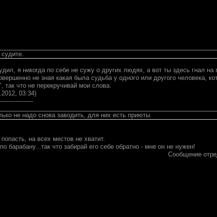
 судите.
судил, я никогда по себе не сужу о других людях, а вот ты здесь гнал н
овершенно не зная какая была судьба у одного или другого человека, ко
", так что не перекручивай мои слова.
.2012, 03:34)
-----------------
лько не надо снова заводить, для них есть приюты
 попасть, на всех местов не хватит.
по барабану...так что забирай его себе обратно - мне он не нужен!
Сообщение отр