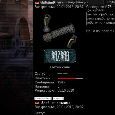
NLC 7. Правки и модификации
Фа
JohannHirsch
Воскресенье, 29.01.2012, 20:37 | Сообщение #
76
Quote
(
IGROK
)
так как я работаю
свои заработанны
тебе купили роди
Но но но, если ты
Frozen Zone
Статус
:
Опытный
:
Сообщений
:
1946
Награды
:
5
Регистрация
:
05.10.2010
Злобная реклама
Воскресенье, 29.01.2012, 20:37
Статус
: