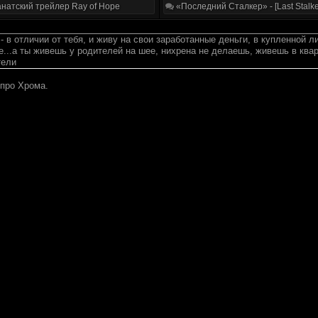
натский трейлер Ray of Hope
«Последний Сталкер» - [Last Stalke
 - в отличии от тебя, и живу на свои заработанные деньги, в купленной 
е...а ты живешь у родителей на шее, нихрена не делаешь, живешь в ква
тели
 про Хрома.