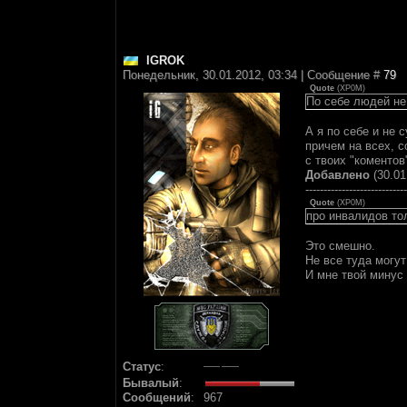
IGROK
Понедельник, 30.01.2012, 03:34 | Сообщение #
79
Quote
(
XP0M
)
По себе людей не
А я по себе и не 
причем на всех, с
с твоих "коментов
Добавлено
(30.01
----------------------------
Quote
(
XP0M
)
про инвалидов то
Это смешно.
Не все туда могут
И мне твой минус 
Статус
:
Бывалый
:
Сообщений
:
967