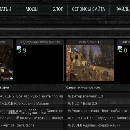
ТАТЬИ
МОДЫ
БЛОГ
СЕРВИСЫ САЙТА
ФАЙЛ
ete
Под прикрытием смерти
MDRK mod 1.0
Gott 
3.9
4.0
4.0
й эфир
Самые популярные темы
ALKER 2. Все, что нужно знать про мир, геймплей и сюжет | Разбор трейлера
Ветер времени 1.3
T.A.L.K.E.R. 2 Картина Маслом
NLC 7 Build 3.0
оги июня и июля 2020 года. Список нововведений
Упавшая звезда. Честь наёмника
 вас вандалить/хулиганить?
бречённый на вечные муки». Слабоумие и отвага
S.T.A.L.K.E.R. - Народная Солянка
н-Арт от Ruwartzone
[COM] Аддоны, модификации.