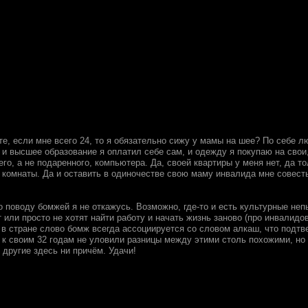
те, если мне всего 24, то я обязательно сижу у мамы на шее? По себе 
и высшее образование я оплатил себе сам, и одежду я покупаю на свои,
го, а не подаренного, компьютера. Да, своей квартиры у меня нет, да т
комнаты. Да и оставить в одиночестве свою маму инвалида мне совесть 
по поводу бомжей я не откажусь. Возможно, где-то и есть культурные н
 или просто не хотят найти работу и начать жизнь заново (про инвалидов
 в стране слово бомж всегда ассоциируется со словом алкаш, что подтв
 к своим 32 годам не уловили разницы между этими столь похожими, но
 другие здесь ни причём. Удачи!