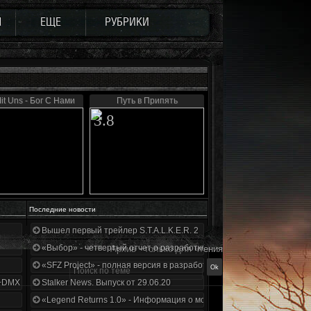
Ы
ЕЩЕ
РУБРИКИ
Mit Uns - Бог С Нами
Путь в Припять
3.8
Последние новости
Вышел первый трейлер S.T.A.L.K.E.R. 2
«Выбор» - четвертый отчет о разработке!
Архив - только для чтения
«SFZ Project» - полная версия в разработке!
+DMX 1.3.5.ООП.МА.К.
Stalker News. Выпуск от 29.06.20
«Legend Returns 1.0» - Информация о моде за июнь 2020