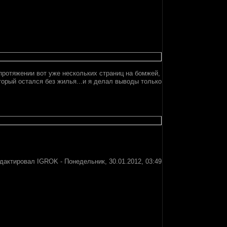
а протяжении вот уже нескольких страниц на бомжей,
торый остался без жилья...и я делал выводы только
едактировал
IGROK
-
Понедельник, 30.01.2012, 03:49