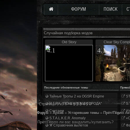
ФОРУМ
ПОИСК
С
Случайная подборка модов
Old Story
Clear Sky Compl
4.1
4.1
Последние обновленные темы
Прямо
Тайные Тропы 2 на OGSR Engine
ST
И.Г.Р.А. "ПОИГАРЕМ В ГОРОДА"
S.
Страница
6
из
6
«
1
2
3
4
5
6
Считаем
Ит
Форум
»
Архив
»
Устаревшие темы
»
Прёт/Пёрло ли
S.T.A.L.K.E.R. Anomaly
«О
Прёт/Пёрло ли вас вандалить/хулиганить?
⚒ Справочник вылетов
Фа