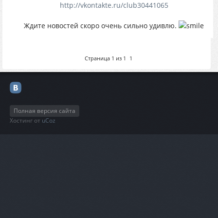
http://vkontakte.ru/club30441065
Ждите новостей скоро очень сильно удивлю.
Страница
1
из
1
1
Полная версия сайта
Хостинг от
uCoz