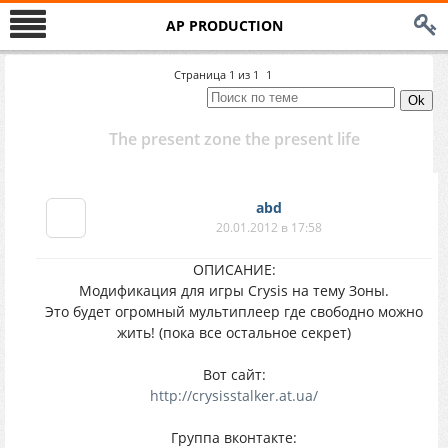
AP PRODUCTION
Страница
1
из
1
1
The present zone the present life
abd
20.01.2012 в 17:58
ОПИСАНИЕ:
Модификация для игры Crysis на тему Зоны.
Это будет огромный мультиплеер где свободно можно
жить! (пока все остальное секрет)
Вот сайт:
http://crysisstalker.at.ua/
Группа вконтакте: