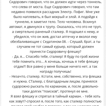
Сидорович говорил, что он должен идти через тоннель,
что слева от моста. Еще Сидорович говорил, что там
недавно появился рассадник Электр. Пофиг. Мне уже
было наплевать, я был мокрый и злой. А подойдя к
туннелю, я заметил тело. Тело человека. Вскинул
автомат, я двинулся к трупу. Оказалось, что это не труп,
а смертельно раненый сталкер. Я подошел к нему, и
убедился, что он жив, достал аптечку и вколол ему
обезбаливающие с Седатином-08. - Слушай, брат, а ты
случаем не тот самый курьер, который должен
принести Сидоровичу флешку?
- Да, я... Спасибо тебе, сталкер! Я буду по гроб жизни
тебе помнить это... А хочешь, хочешь я тебе флешку
отдам?! Все равно у меня больше ничего нет, а так
награду получишь!
- Незачто, сталкер. Кстати, мне, собственно, эта флешка
и нужна. СТалкер, с благодарным лицом, принялся
судорожно рыскать по карманам, и, после довольно-
таки долгих "поисков", протянул ее мне.
Я взял флешку и спрятал в тайный карман. - тебя хоть
как зовут?-спросил я, после того, как сталкер полностью