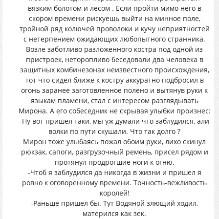
вязким болотом и лесом . Если пройти мимо него в
скором времени рискуешь выйти на минное поле,
тройной ряд колючей проволоки и кучу неприятностей
с нетерпением ожидающих любопытного странника.
Возле заботливо разложенного костра под одной из
пристроек, неторопливо беседовали два человека в
защитных комбинезонах неизвестного происхождения,
тот что сидел ближе к костру аккуратно подбросил в
огонь заранее заготовленное полено и вытянув руки к
языкам пламени, стал с интересом разглядывать
Мирона. А его собеседник не скрывая улыбки произнес:
-Ну вот пришел таки, мы уж думали что заблудился, али
волки по пути скушали. Что так долго ?
Мирон тоже улыбаясь пожал обоим руки, лихо скинул
рюкзак, сапоги, разгрузочный ремень, присел рядом и
протянул продрогшие ноги к огню.
-Чтоб я заблудился да никогда в жизни и пришел я
ровно к оговоренному времени. Точность-вежливость
королей!
-Раньше пришел бы. Тут Водяной злющий ходил,
матерился как зек.