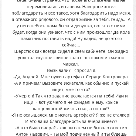
себе, очень странно, что после его спасения мы не
перемолвились и словом. Наверное хотел
поблагодарить и все такое, хотя благодарить надо меня,
а отважного рядового, он отдал жизнь за тебя, гнида... А
у него небось мама была и девушка, вот что с ними
будет, когда они узнают, что с ним произошло? Да Коле
памятник поставить надо! Ну ладно, не до этого
сейчас...
Шерстюк как всегда сидел в свем кабинете. Он жадно
уплетал вкусное свиное сало с чесноком и смачно
чавкал.
-Вызывали? - спросил я.
-Да, Андрей. Мне нужен артефакт Сердце Контролера.
-А я причем? Вызовите Искателя, как обычно и пускай
ищет, мне то что?
-Умер он! Так что задание возлагается на тебя! Иди и
ищи! - вот уж чего я не ожидал! Я ему, крысе
канцелярской жизнь спас, а он так!?
-Я не ослышался, мне искать артефакт? Я же не сталкер!
И это ваша благодарность за вчерашнее???
-А что было вчера? - как ни в чем не бывало ответил
Антон Львович. - Ты мой подчиненный и ты будешь