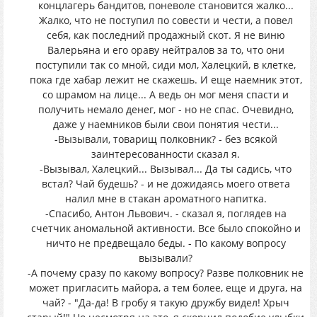
концлагерь бандитов, поневоле становится жалко...
Жалко, что не поступил по совести и чести, а повел
себя, как последний продажный скот. Я не виню
Валерьяна и его ораву нейтралов за то, что они
поступили так со мной, сиди мол, Халецкий, в клетке,
пока где хабар лежит не скажешь. И еще наемник этот,
со шрамом на лице... А ведь он мог меня спасти и
получить немало денег, мог - но не спас. Очевидно,
даже у наемников были свои понятия чести...
-Вызывали, товарищ полковник? - без всякой
заинтересованности сказал я.
-Вызывал, Халецкий... Вызывал... Да ты садись, что
встал? Чай будешь? - и не дожидаясь моего ответа
налил мне в стакан ароматного напитка.
-Спасибо, Антон Львович. - сказал я, поглядев на
счетчик аномальной активности. Все было спокойно и
ничто не предвещало беды. - По какому вопросу
вызывали?
-А почему сразу по какому вопросу? Разве полковник не
может пригласить майора, а тем более, еще и друга, на
чай? - "Да-да! В гробу я такую дружбу видел! Хрыч