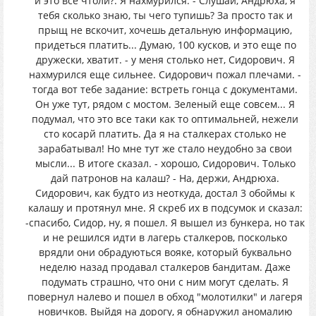
и это все чтоли?. Я нахмурился. - Слушай, Андрюха, я
тебя сколько знаю, ты чего тупишь? За просто так и
прыщ не вскочит, хочешь детальную информацию,
придеться платить... Думаю, 100 кусков, и это еще по
дружески, хватит. - у меня столько нет, Сидорович. Я
нахмурился еще сильнее. Сидорович пожал плечами. -
тогда вот тебе задание: встреть гонца с документами.
Он уже тут, рядом с мостом. Зеленый еще совсем... Я
подумал, что это все таки как то оптимальней, нежели
сто косарй платить. Да я на сталкерах столько не
зарабатывал! Но мне тут же стало неудобно за свои
мысли... В итоге сказал. - хорошо, Сидорович. Только
дай патронов на калаш? - На, держи, Андрюха.
Сидорович, как будто из неоткуда, достал 3 обоймы к
калашу и протянул мне. Я скреб их в подсумок и сказал:
-спасибо, Сидор, ну, я пошел. Я вышел из бункера, но так
и не решился идти в лагерь сталкеров, посколько
врядли они обрадуються вояке, который буквально
неделю назад продавал сталкеров бандитам. Даже
подумать страшно, что они с ним могут сделать. Я
повернул налево и пошел в обход "молотилки" и лагеря
новичков. Выйдя на дорогу, я обнаружил аномалию