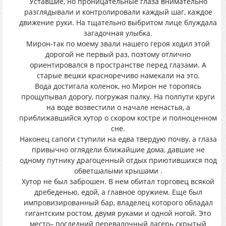
Уставшие, но проницательные глаза внимательно
разглядывали и контролировали каждый шаг, каждое
движение руки. На тщательно выбритом лице блуждала
загадочная улыбка.
Мирон-так по моему звали нашего героя ходил этой
дорогой не первый раз, поэтому отлично
ориентировался в пространстве перед глазами. А
старые вешки красноречиво намекали на это.
Вода достигала коленок, но Мирон не торопясь
прощупывал дорогу, погружая палку. На полпути круги
на воде возвестили о начале ненастья, а
приближавшийся хутор о скором костре и полноценном
сне.
Наконец сапоги ступили на едва твердую почву, а глаза
привычно оглядели ближайшие дома, давшие не
одному путнику драгоценный отдых приютившихся под
обветшалыми крышами .
Хутор не был заброшен. В нем обитал торговец всякой
дребеденью, едой, а главное оружием. Еще был
импровизированный бар, владелец которого обладал
гигантским ростом, двумя руками и одной ногой. Это
место– последний перевалочный лагерь скрытый