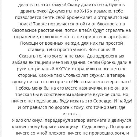
делать то, что скажу я! Скажу драить очко, будешь
драить очко! Документы по Х-16 я изымаю, тебе
позволяется снять свой бронежилет и отправится на
поиск! Так же позволяется отойти от блокпоста на
безопасное расстояние, потом в тебя будут стрелять на
поражение, если конечно ты не принесешь артефакт.
Помощи от военных не жди, для них ты простой
сталкер, тебя просто убьют. Все, пошел!!!
Сказать то, что хотел я не смог. Два здоровенных
амбала вытащили меня из здания, сняли броню, дали в
руки потрепаный АКСУ и отправили на все четыре
стороны. Как-же так! Столько лет служил, а теперь
сдохну ни за что-ни про что! Не стоило его вчера спать!
Небось меня бы на его место назначили, и не он, а я
трескал бы в собственном кабинете вкусное сало. Но
ничего не поделаешь, буду искать это Середце. И найду!
И отправился по дороге к тому, кто точно зает, где
искать...
Я зло сплюнул, передернул затвор автомата и двинулся
к известному барыге-скупщику - Сидоровичу. По дороге
ничего со мной плохого ничего не произошло, хотя, и