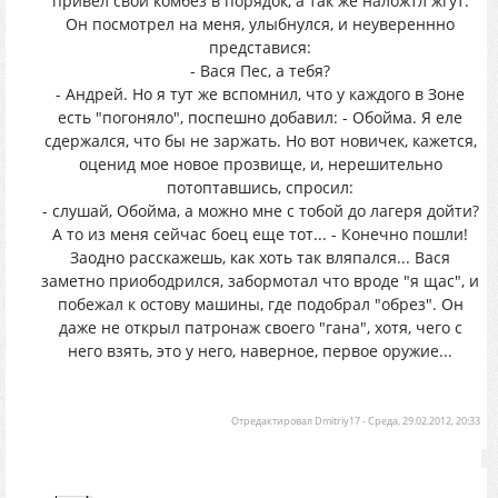
привел свой комбез в порядок, а так же наложтл жгут.
Он посмотрел на меня, улыбнулся, и неувереннно
представися:
- Вася Пес, а тебя?
- Андрей. Но я тут же вспомнил, что у каждого в Зоне
есть "погоняло", поспешно добавил: - Обойма. Я еле
сдержался, что бы не заржать. Но вот новичек, кажется,
оценид мое новое прозвище, и, нерешительно
потоптавшись, спросил:
- слушай, Обойма, а можно мне с тобой до лагеря дойти?
А то из меня сейчас боец еще тот... - Конечно пошли!
Заодно расскажешь, как хоть так вляпался... Вася
заметно приободрился, забормотал что вроде "я щас", и
побежал к остову машины, где подобрал "обрез". Он
даже не открыл патронаж своего "гана", хотя, чего с
него взять, это у него, наверное, первое оружие...
Отредактировал
Dmitriy17
-
Среда, 29.02.2012, 20:33