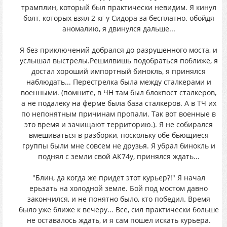
трамплин, который был практически невидим. Я кинул
болт, которых взял 2 кг у Сидора за бесплатно. обойдя
аномалию, я двинулся дальше...
Я без приключений добрался до разрушенного моста, и
услышал выстрелы.Решилвишь подобраться поближе, я
достал хороший импортный бинокль, я принялся
наблюдать... Перестрелка была между сталкерами и
военными. (помните, в ЧН там был блокпост сталкеров,
а не подалеку на ферме была база сталкеров. А в ТЧ их
по непонятным причинам пропали. Так вот военные в
это время и зачищают территорию.). Я не собирался
вмешиваться в разборки, поскольку обе бьющиеся
группы были мне совсем не друзья. Я убрал бинокль и
поднял с земли свой АК74у, принялся ждать...
"Блин, да когда же придет этот курьер?!" Я начал
ерьзать на холодной земле. Бой под мостом давно
закончился, и не понятно было, кто победил. Время
было уже ближе к вечеру... Все, сил практически больше
не оставалось ждать, и я сам пошел искать курьера.