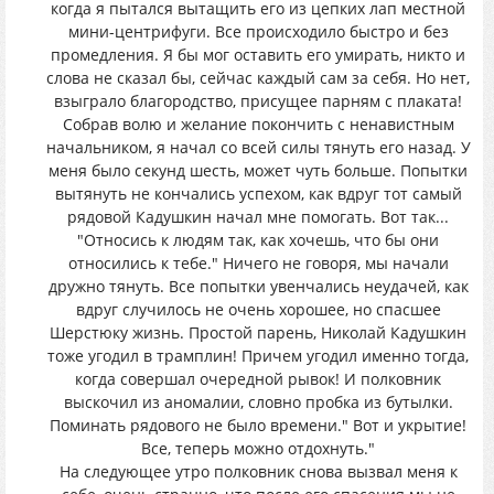
когда я пытался вытащить его из цепких лап местной
мини-центрифуги. Все происходило быстро и без
промедления. Я бы мог оставить его умирать, никто и
слова не сказал бы, сейчас каждый сам за себя. Но нет,
взыграло благородство, присущее парням с плаката!
Собрав волю и желание покончить с ненавистным
начальником, я начал со всей силы тянуть его назад. У
меня было секунд шесть, может чуть больше. Попытки
вытянуть не кончались успехом, как вдруг тот самый
рядовой Кадушкин начал мне помогать. Вот так...
"Относись к людям так, как хочешь, что бы они
относились к тебе." Ничего не говоря, мы начали
дружно тянуть. Все попытки увенчались неудачей, как
вдруг случилось не очень хорошее, но спасшее
Шерстюку жизнь. Простой парень, Николай Кадушкин
тоже угодил в трамплин! Причем угодил именно тогда,
когда совершал очередной рывок! И полковник
выскочил из аномалии, словно пробка из бутылки.
Поминать рядового не было времени." Вот и укрытие!
Все, теперь можно отдохнуть."
На следующее утро полковник снова вызвал меня к