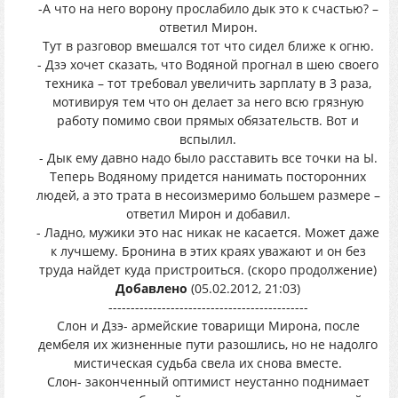
-А что на него ворону прослабило дык это к счастью? –
ответил Мирон.
Тут в разговор вмешался тот что сидел ближе к огню.
- Дзэ хочет сказать, что Водяной прогнал в шею своего
техника – тот требовал увеличить зарплату в 3 раза,
мотивируя тем что он делает за него всю грязную
работу помимо свои прямых обязательств. Вот и
вспылил.
- Дык ему давно надо было расставить все точки на Ы.
Теперь Водяному придется нанимать посторонних
людей, а это трата в несоизмеримо большем размере –
ответил Мирон и добавил.
- Ладно, мужики это нас никак не касается. Может даже
к лучшему. Бронина в этих краях уважают и он без
труда найдет куда пристроиться. (скоро продолжение)
Добавлено
(05.02.2012, 21:03)
---------------------------------------------
Слон и Дзэ- армейские товарищи Мирона, после
дембеля их жизненные пути разошлись, но не надолго
мистическая судьба свела их снова вместе.
Слон- законченный оптимист неустанно поднимает