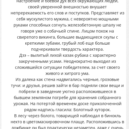
настроение и боевой дух всех окружающих людей,
своей уверенной внешностью внушает
непререкаемость его слов и поступков. Представляет из
себя мускулистого мужика, с невероятно мощными
руками способных согнуть железобетонную шпалу не
говоря уже о собачьей спине. Лицом похож на
свирепого викинга, большие выдающиеся скулы с
крепкими зубами, грубый лоб еще больше
подчеркивали твердость характера.
Дзэ – вылитый лихой казак-рубака с характерно
закрученными усами. Неоднократно выходил из
сложившейся ситуации победителем, за счет своего
живого и хитрого ума.
Из далека как стена надвигались черные, грозовые
тучи: и друзья, решив зайти в бар подняли свои вещи и
побрели в заведение уютно расположившееся в
бывшем земляном погребе для хранения собранного
урожая. На потертой временем доске приколоченной
рядом надпись гласила: Болотный хуторок.
В лесу через болото, товарищей наблюдал в бинокль
некто в цветомаскировочном плаще. Расположившись в
ложбинке он был практически незаметен, даже с очень