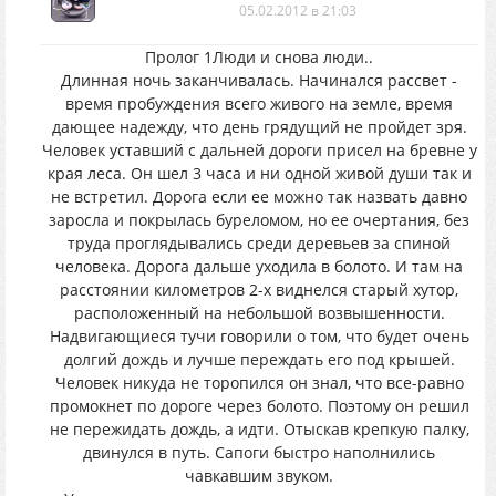
05.02.2012 в 21:03
Пролог 1Люди и снова люди..
Длинная ночь заканчивалась. Начинался рассвет -
время пробуждения всего живого на земле, время
дающее надежду, что день грядущий не пройдет зря.
Человек уставший с дальней дороги присел на бревне у
края леса. Он шел 3 часа и ни одной живой души так и
не встретил. Дорога если ее можно так назвать давно
заросла и покрылась буреломом, но ее очертания, без
труда проглядывались среди деревьев за спиной
человека. Дорога дальше уходила в болото. И там на
расстоянии километров 2-х виднелся старый хутор,
расположенный на небольшой возвышенности.
Надвигающиеся тучи говорили о том, что будет очень
долгий дождь и лучше переждать его под крышей.
Человек никуда не торопился он знал, что все-равно
промокнет по дороге через болото. Поэтому он решил
не пережидать дождь, а идти. Отыскав крепкую палку,
двинулся в путь. Сапоги быстро наполнились
чавкавшим звуком.