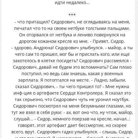
идти недалеко...
***
- что притащил? Сидорович, не оглядываясь на меня,
печатал что то на своем нетбуке толстыми пальцами.
Он оторвался от нетбука и лениво повернулся на
дорогом кожаном кресле ко мне. - Привет, Сидор.
- здорово, Андрюха! Сидорович улыбнулся. - майор, а ты
чего сам то пришел, мог бы и прислать кого, или еще
захотелось в клетке посидеть? Сидорович рассмеялся -
Сидорович, давай не будем это вспоминать? Сам плохо
поступил, но ведь сам знаешь, какая у военных
зарплата. Я потоптался на месте. - Ладно, забыли,
сказал Сидорович, - ты чего пришел то? - Мне нужна
инф-ция о артефакте Сердце Контролера. Я сказал это
так серьезно, что Сидорович чуть не уронил ноутбук.
Сидорович посмотрел на меня безумными глазами, но
тут же взял в себя руки: - ах, вот оно что, ну чтож, майор,
слушай... - Сидор, немного поерзав на кресле, начал..:
говорят, этот артефакт дает бессмертие, но скорее
всего, врут. Сидорович гадко улыбнулся. - слышь, Сидор,