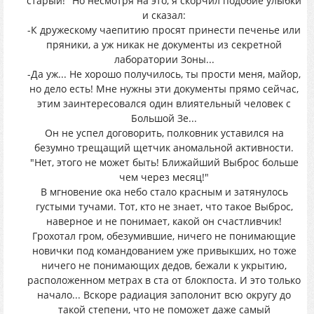
старый!" Но несмотря на это, я скорчил подобие улыбки
и сказал:
-К дружескому чаепитию просят принести печенье или
пряники, а уж никак не документы из секретной
лаборатории Зоны...
-Да уж... Не хорошо получилось, ты прости меня, майор,
но дело есть! Мне нужны эти документы прямо сейчас,
этим заинтересовался один влиятельный человек с
Большой Зе...
Он не успел договорить, полковник уставился на
безумно трещащий щетчик аномальной активности.
"Нет, этого не может быть! Ближайший Выброс больше
чем через месяц!"
В мгновение ока небо стало красным и затянулось
густыми тучами. Тот, кто не знает, что такое Выброс,
наверное и не понимает, какой он счастливчик!
Грохотал гром, обезумившие, ничего не понимающие
новички под командованием уже привыкших, но тоже
ничего не понимающих дедов, бежали к укрытию,
расположенном метрах в ста от блокпоста. И это только
начало... Вскоре радиация заполонит всю округу до
такой степени, что не поможет даже самый