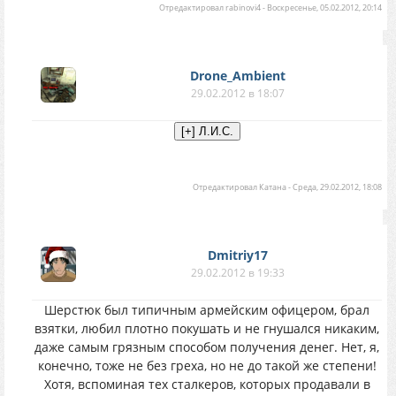
Отредактировал
rabinovi4
-
Воскресенье, 05.02.2012, 20:14
Drone_Ambient
29.02.2012 в 18:07
Отредактировал
Катана
-
Среда, 29.02.2012, 18:08
Dmitriy17
29.02.2012 в 19:33
Шерстюк был типичным армейским офицером, брал
взятки, любил плотно покушать и не гнушался никаким,
даже самым грязным способом получения денег. Нет, я,
конечно, тоже не без греха, но не до такой же степени!
Хотя, вспоминая тех сталкеров, которых продавали в