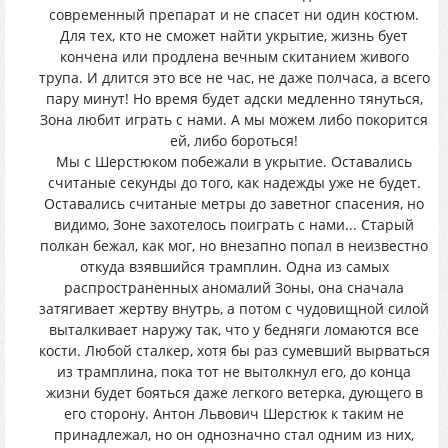
современный препарат и не спасет ни один костюм.
Для тех, кто не сможет найти укрытие, жизнь бует
кончена или продлена вечным скитанием живого
трупа. И длится это все не час, не даже полчаса, а всего
пару минут! Но время будет адски медленно тянуться,
Зона любит играть с нами. А мы можем либо покорится
ей, либо бороться!
Мы с Шерстюком побежали в укрытие. Оставались
считаные секунды до того, как надежды уже не будет.
Оставались считаные метры до заветног спасения, но
видимо, Зоне захотелось поиграть с нами... Старый
полкан бежал, как мог, но внезапно попал в неизвестно
откуда взявшийся трамплин. Одна из самых
распространенных аномалий Зоны, она сначала
затягивает жертву внутрь, а потом с чудовищной силой
выталкивает наружу так, что у бедняги ломаются все
кости. Любой сталкер, хотя бы раз сумевший вырваться
из трамплина, пока тот не вытолкнул его, до конца
жизни будет бояться даже легкого ветерка, дующего в
его сторону. Антон Львович Шерстюк к таким не
принадлежал, но он однозначно стал одним из них,