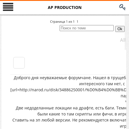
AP PRODUCTION
Страница
1
из
1
1
All
Доброго дня неуважаемые форумчане. Нашел в трущебах 
интересного там нет, с 
[url=http://narod.ru/disk/34886250001/%D0%B4%D0%BB
паро
Ч
Две недоделанные локации на драфте, есть баги. Темная
были какие то там скрипты или фичи, в игре 
Ставить на зп любой версии. Не рекомендуется включать
игра