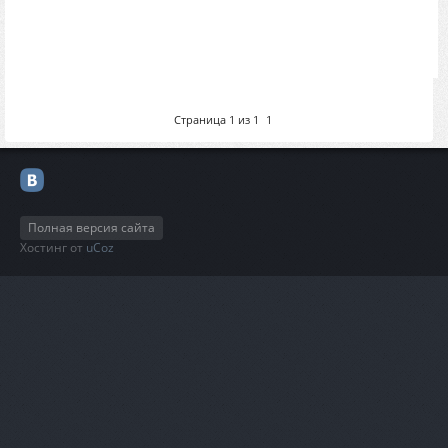
Страница
1
из
1
1
Полная версия сайта
Хостинг от
uCoz