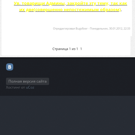
Ув. товарищи Админы, закройте эту тему, так как
их две(совершенно непостежимым образом)
.
Отредактировал
Bugsfixer
-
Понедельник, 30.01.2012, 22:33
Страница
1
из
1
1
Полная версия сайта
Хостинг от
uCoz