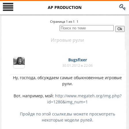
AP PRODUCTION
Страница
1
из
1
1
Игровые рули
Bugsfixer
30.01.2012 в 22:06
Ну, господа, обсуждаем самые обыкновенные игровые
рули.
Вот, например, мой:
http://www.megateh.org/img.php?
id=1280&img_num=1
Пройдя по этой ссылке,вы можете просмотреть
некоторые модели рулей.