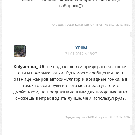
наборчик)))
Отредактировал
Kolyambur_UA
-
Вторник, 31.01.2012, 16:30
XP0M
31.01.2012 в 18:27
Kolyambur_UA
, не надо к словам придираться - гонки,
они и в Африке гонки. Суть моего сообщения не в
разнице жанров автосимулятор и аркадные гонки, а в
том, что если руки из того места растут, то и с
джойстиком, не предназначенным для вождения авто,
сможешь в играх водить лучше, чем используя руль.
Отредактировал
XP0M
-
Вторник, 31.01.2012, 22:02