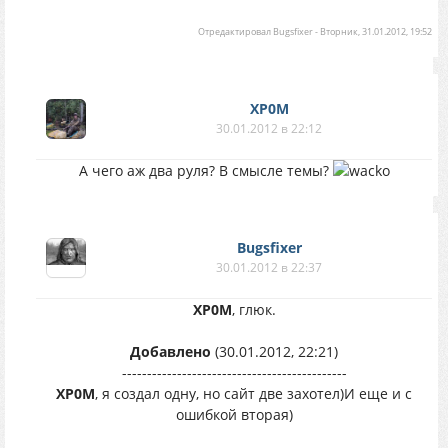
Отредактировал
Bugsfixer
-
Вторник, 31.01.2012, 19:52
XP0M
30.01.2012 в 22:12
А чего аж два руля? В смысле темы?
Bugsfixer
30.01.2012 в 22:37
XP0M
, глюк.
Добавлено
(30.01.2012, 22:21)
---------------------------------------------
XP0M
, я создал одну, но сайт две захотел)И еще и с
ошибкой вторая)