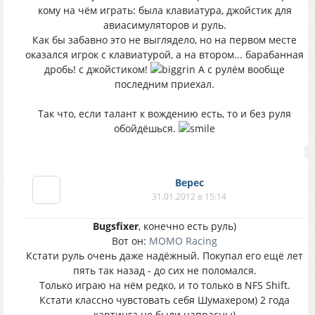
кому на чём играть: была клавиатура, джойстик для
авиасимуляторов и руль.
Как бы забавно это не выглядело, но на первом месте
оказался игрок с клавиатурой, а на втором... барабанная
дробь! с джойстиком!
А с рулём вообще
последним приехал.
Так что, если талант к вождению есть, то и без руля
обойдёшься.
Верес
31.01.2012 в 15:14
Bugsfixer
, конечно есть руль)
Вот он:
MOMO Racing
Кстати руль очень даже надёжный. Покупал его ещё лет
пять так назад - до сих не поломался.
Только играю на нём редко, и то только в NFS Shift.
Кстати классно чувстовать себя Шумахером) 2 года
картинга не были напрасны)