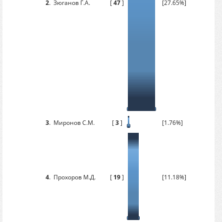
2
.
Зюганов Г.А.
[
47
]
[27.65%]
3
.
Миронов С.М.
[
3
]
[1.76%]
4
.
Прохоров М.Д.
[
19
]
[11.18%]