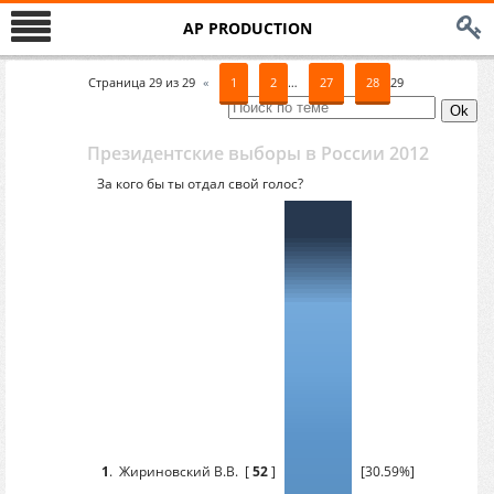
AP PRODUCTION
Страница
29
из
29
«
1
2
…
27
28
29
Президентские выборы в России 2012
За кого бы ты отдал свой голос?
1
.
Жириновский В.В.
[
52
]
[30.59%]