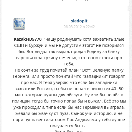
sledopit
06.03.2012 в 22:42
KazakHD5770
, "нашу родинумать хотя захватить злые
СШП и буржуи и мы не допустим этого" не позорился
бы. Вот выдал так выдал, продал Родину за банку
варенья и за крзину печенья, это точно строки про
тебя.
Не сочти за труд почитай план "Ост", Зелёную папку
Геринга, или просто почитай что "западники" говорят
про нас. Я тебя уверяю что если бы западники
захватили Россию, ты бы не попал в число тех 40 -50
млн. которые нужны для обслуги. Ну или бы пошёл в
полицаи, тогда бы точно попал бы и выжил. Всё это мы
уже проходили, типа если бы нас Германия выиграла,
жевали бы жвачку от пуза. Сынок учи историю, и не
пори чушь вентилятором Лос Анджелеса у тебя лучше
получается быть...
Вот и будь им.