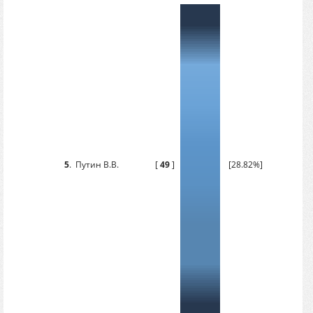
5
.
Путин В.В.
[
49
]
[28.82%]