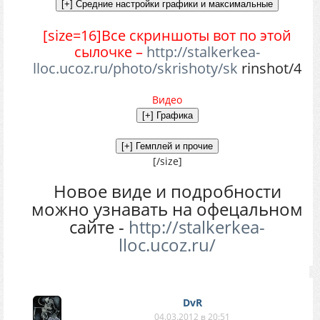
[size=16]Все скриншоты вот по этой
сылочке –
http://stalkerkea-
lloc.ucoz.ru/photo/skrishoty/sk
rinshot/4
Видео
[/size]
Новое виде и подробности
можно узнавать на офецальном
сайте -
http://stalkerkea-
lloc.ucoz.ru/
DvR
04.03.2012 в 20:51