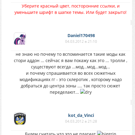
Уберите красный цвет, посторонние ссылки, и
уменьшите шрифт в шапке темы. Или будет закрыто!
Daniel170498
04.03.2012 в 21:10
не знаю но почему то вспоминается такие моды как
стори аддон ... сейчас я вам покажу как это ... тролли ,
существуют всегда ...мод...мод...мод...
и почему спрашивается во всех сюжетных
модификациях гг - это склеротик , которому надо
добраться до центра зоны .... так просто сюжет
переделают...
kot_da_Vinci
04.03.2012 в 21:28
Будем считать что это не плагиат