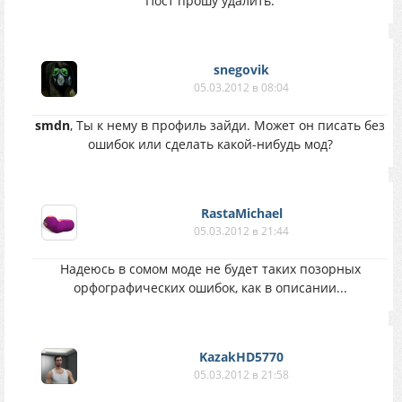
Пост прошу удалить.
snegovik
05.03.2012 в 08:04
smdn
, Ты к нему в профиль зайди. Может он писать без
ошибок или сделать какой-нибудь мод?
RastaMichael
05.03.2012 в 21:44
Надеюсь в сомом моде не будет таких позорных
орфографических ошибок, как в описании...
KazakHD5770
05.03.2012 в 21:58