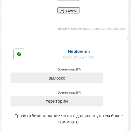
Отредактировал
serega557
-
Пятница, 09.03.2012, 18:29
Neulovimii
09.03.2012 в 17:55
Quote
(
serega557
)
вылозке
Quote
(
serega557
)
територии
Сразу отбило желание читать дальше и уж тем более
скачивать.