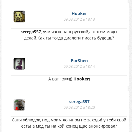
Hooker
09.03.2012 в 18:13
serega557
, учи язык наш русский,а потом моды
делай.Как ты тогда диалоги писать будешь?
PorShen
09.03.2012 в 18:14
А ват тэк=)))
Hooker
)
serega557
09.03.2012 в 18:20
Саня ублюдок, под моим логином не заходи! у тебя свой
есть! а мод ты на кой конец щас анонсировал?