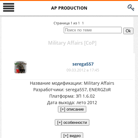
AP PRODUCTION
Страница
1
из
1
1
Military Affairs [CoP]
serega557
09.03.2012 в 17:45
Название модификации: Military Affairs
Разработчики: serega557, ENERGZoR
Платформа: ЗП 1.6.02
Дата выхода: лето 2012