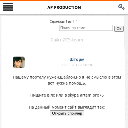
AP PRODUCTION
Страница
1
из
1
1
Сайт ZCS-team
Шторм
16.03.2012 в 16:10
Нашему порталу нужен,шаблон,но я не смыслю в этом
вот нужна помощь.
Пишите в лс или в skype artem.pro76
На данный момент сайт выглядит так: