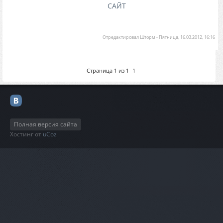
САЙТ
Отредактировал
Шторм
-
Пятница, 16.03.2012, 16:16
Страница
1
из
1
1
Полная версия сайта
Хостинг от
uCoz