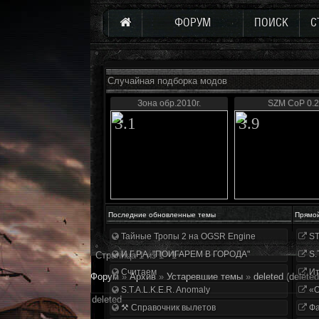
ФОРУМ
ПОИСК
С
Случайная подборка модов
Зона обр.2010г.
SZM CoP 0.2
3.1
3.9
Последние обновленные темы
Прямо
Тайные Тропы 2 на OGSR Engine
ST
И.Г.Р.А. "ПОИГАРЕМ В ГОРОДА"
S.
Страница
1
из
1
1
Считаем
Ит
Форум
»
Архив
»
Устаревшие темы
»
deleted
(deleted
S.T.A.L.K.E.R. Anomaly
«О
deleted
⚒ Справочник вылетов
Фа