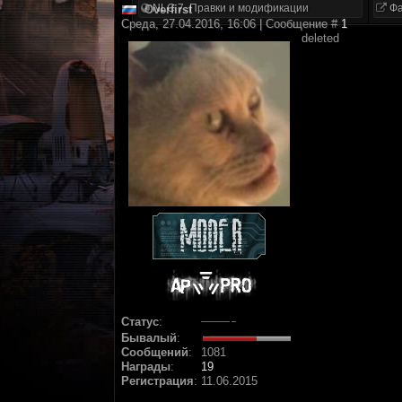
NLC 7. Правки и модификации
Фа
Overfirst
Среда, 27.04.2016, 16:06 | Сообщение #
1
deleted
Статус
:
Бывалый
:
Сообщений
:
1081
Награды
:
19
Регистрация
:
11.06.2015