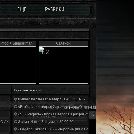
Ы
ЕЩЕ
РУБРИКИ
 mod + Slenderman
Связной
4.2
Последние новости
Вышел первый трейлер S.T.A.L.K.E.R. 2
«Выбор» - четвертый отчет о разработке!
Архив - только для чтения
«SFZ Project» - полная версия в разработке!
+DMX 1.3.5.ООП.МА.К.
Stalker News. Выпуск от 29.06.20
«Legend Returns 1.0» - Информация о моде за июнь 2020