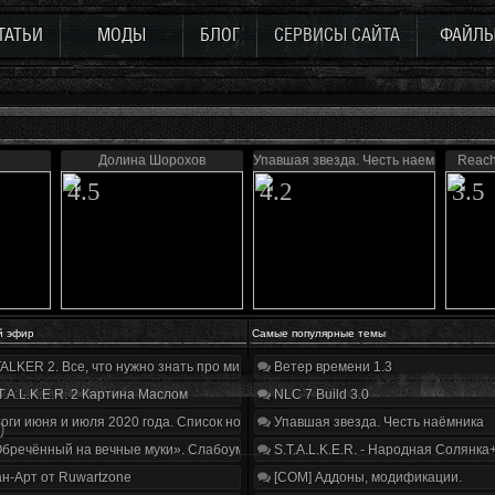
ТАТЬИ
МОДЫ
БЛОГ
СЕРВИСЫ САЙТА
ФАЙЛ
Долина Шорохов
Упавшая звезда. Честь наемника
Reach
4.5
4.2
3.5
й эфир
Самые популярные темы
ALKER 2. Все, что нужно знать про мир, геймплей и сюжет | Разбор трейлера
Ветер времени 1.3
T.A.L.K.E.R. 2 Картина Маслом
NLC 7 Build 3.0
оги июня и июля 2020 года. Список нововведений
Упавшая звезда. Честь наёмника
)
бречённый на вечные муки». Слабоумие и отвага
S.T.A.L.K.E.R. - Народная Солянка
н-Арт от Ruwartzone
[COM] Аддоны, модификации.