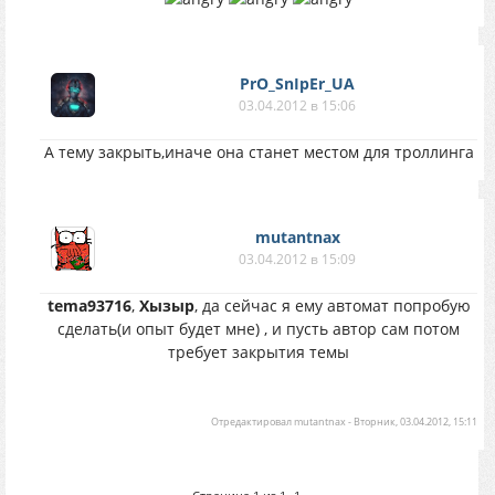
PrO_SnIpEr_UA
03.04.2012 в 15:06
А тему закрыть,иначе она станет местом для троллинга
mutantnax
03.04.2012 в 15:09
tema93716
,
Хызыр
, да сейчас я ему автомат попробую
сделать(и опыт будет мне) , и пусть автор сам потом
требует закрытия темы
Отредактировал
mutantnax
-
Вторник, 03.04.2012, 15:11