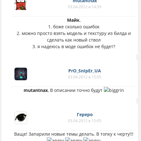
mutantnax
03.04.2012 в 14:59
Майк
,
1. боже сколько ошибок
2. можно просто взять модель и текстуру из билда и
сделать как новый ствол
3. я надеюсь в моде ошибок не будет?
PrO_SnIpEr_UA
03.04.2012 в 15:05
mutantnax
, В описании точно будут
Гереро
03.04.2012 в 15:05
Ваще! Запарили новые темы делать. В топку к черту!!!