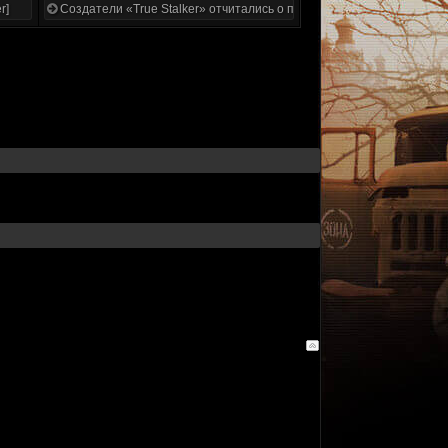
r]
Создатели «True Stalker» отчитались о проделанной работе