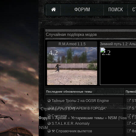
ФОРУМ
ПОИСК
С
Случайная подборка модов
R.M.A mod 1.1.5
Зимний путь 1.2: Ал
4.2
2.2
Последние обновленные темы
Прямо
Тайные Тропы 2 на OGSR Engine
ST
И.Г.Р.А. "ПОИГАРЕМ В ГОРОДА"
S.
Страница
1
из
1
1
Считаем
Ит
Форум
»
Архив
»
Устаревшие темы
»
NSM
(New S.t.a
S.T.A.L.K.E.R. Anomaly
«О
NSM
⚒ Справочник вылетов
Фа