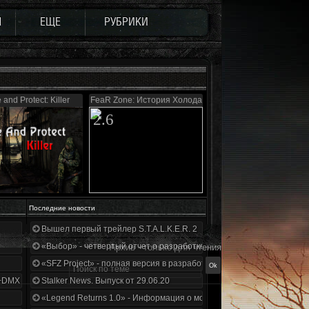
Ы
ЕЩЕ
РУБРИКИ
 and Protect: Killer
FeaR Zone: История Холода
2.6
Последние новости
Вышел первый трейлер S.T.A.L.K.E.R. 2
«Выбор» - четвертый отчет о разработке!
Архив - только для чтения
«SFZ Project» - полная версия в разработке!
+DMX 1.3.5.ООП.МА.К.
Stalker News. Выпуск от 29.06.20
«Legend Returns 1.0» - Информация о моде за июнь 2020