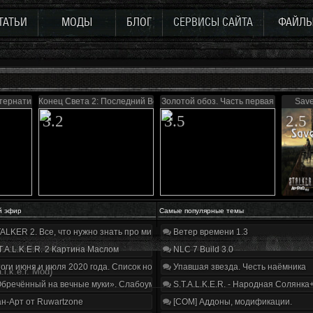
ТАТЬИ
МОДЫ
БЛОГ
СЕРВИСЫ САЙТА
ФАЙЛ
ьтернатива
Конец Света 2: Последний Восход
Золотой обоз. Часть первая
Save
3.2
3.5
2.5
й эфир
Самые популярные темы
ALKER 2. Все, что нужно знать про мир, геймплей и сюжет | Разбор трейлера
Ветер времени 1.3
T.A.L.K.E.R. 2 Картина Маслом
NLC 7 Build 3.0
оги июня и июля 2020 года. Список нововведений
Упавшая звезда. Честь наёмника
.l.k.e.r. Mod)
бречённый на вечные муки». Слабоумие и отвага
S.T.A.L.K.E.R. - Народная Солянка
н-Арт от Ruwartzone
[COM] Аддоны, модификации.