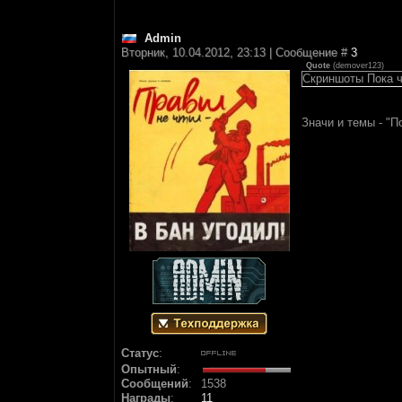
Аdmin
Вторник, 10.04.2012, 23:13 | Сообщение #
3
Quote
(
demover123
)
Скриншоты Пока ч
Значи и темы - "П
Статус
:
Опытный
:
Сообщений
:
1538
Награды
:
11