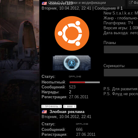
NLC 7. Правки и модификации
Фа
demover123
Вторник, 10.04.2012, 22:41 | Сообщение #
1
New S.t.a.l.k.e.r. 
Жанр - глобально
Платформа: ТЧ
Версия игры: 1.00
Дата выхода: лето
Планы
Скриншоты
Статус
:
Неопытный
:
Сообщений
:
523
P.S. Для развити
Награды
:
2
P.S. Флуд не рос
Регистрация
:
27.06.2011
Злобная реклама
Вторник, 10.04.2012, 22:41
Статус
:
Сообщений
:
666
Регистрация
:
27.06.2011