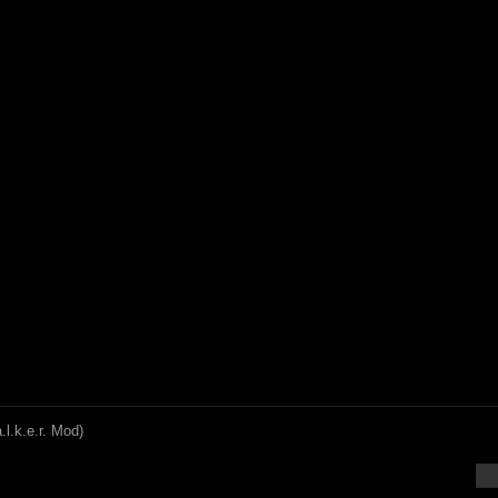
.l.k.e.r. Mod)