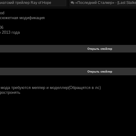
натский трейлер Ray of Hope
«Последний Сталкер» - [Last Stalke
Mod
-сюжетная модификация
06
 2013 года
я мода требуются меппер и моделлер(Обращятся в лс)
простронять