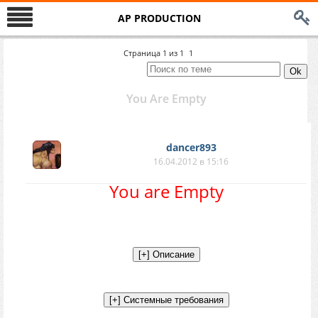
AP PRODUCTION
Страница
1
из
1
1
You Are Empty
dancer893
16.04.2012 в 15:16
You are Empty