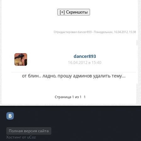
Отредактировал
dancer893
-
Понедельник, 16.04.2012, 15:38
dancer893
16.04.2012 в 15:40
от блин.. ладно, прошу админов удалить тему...
Страница
1
из
1
1
Полная версия сайта
Хостинг от
uCoz