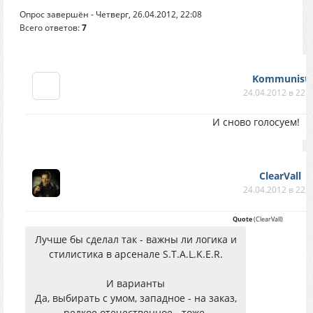
Опрос завершён - Четверг, 26.04.2012, 22:08
Всего ответов:
7
Kommunist
24.04.2012 в 22:
И сново голосуем!
ClearVall
24.04.2012 в 22:
Quote
(
ClearVall
)
Лучше бы сделал так - важны ли логика и
стилистика в арсенале S.T.A.L.K.E.R.
И варианты
Да, выбирать с умом, западное - на заказ,
редкое отечественное - тоже.