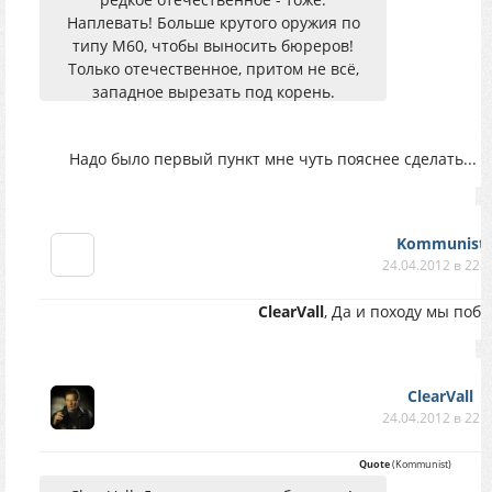
Наплевать! Больше крутого оружия по
типу M60, чтобы выносить бюреров!
Только отечественное, притом не всё,
западное вырезать под корень.
Надо было первый пункт мне чуть пояснее сделать... Но
Kommunist
24.04.2012 в 22:
ClearVall
, Да и походу мы поб
ClearVall
24.04.2012 в 22:
Quote
(
Kommunist
)